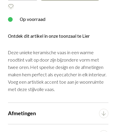
E
WOOOD
Op voorraad
Ontdek dit artikel in onze toonzaal te Lier
elmandje
Deze unieke keramische vaas in een warme
od
roodtint valt op door zijn bijzondere vorm met
twee oren. Het speelse design en de afmetingen
maken hem perfect als eyecatcher in elk interieur.
Voeg een artistiek accent toe aan je woonruimte
met deze stijlvolle vaas.
Afmetingen
KELEN
Breedte
33.7 cm