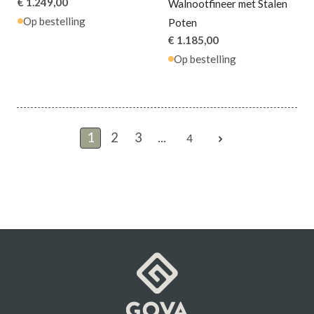
€ 1.249,00
Walnootfineer met Stalen
Op bestelling
Poten
€ 1.185,00
Op bestelling
1
2
3
...
4