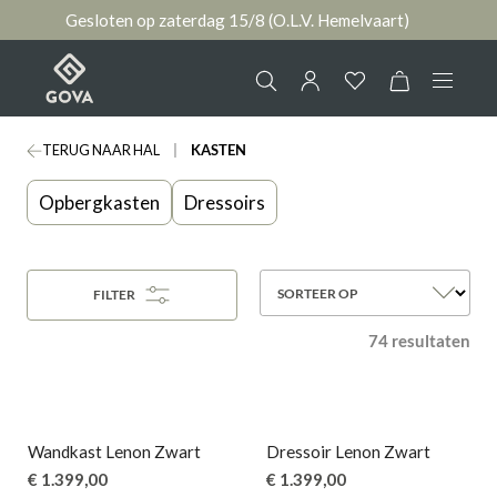
Gesloten op zaterdag 15/8 (O.L.V. Hemelvaart)
hoofdinhoud
TERUG NAAR HAL
KASTEN
Collectie
Jouw account
Opbergkasten
Dressoirs
Ruimtes
AANMELDEN
Merken
SORTEER OP
FILTER
of
registreren
74 resultaten
Nieuws & Inspiratie
Contact
Wandkast Lenon Zwart
Dressoir Lenon Zwart
€ 1.399,00
€ 1.399,00