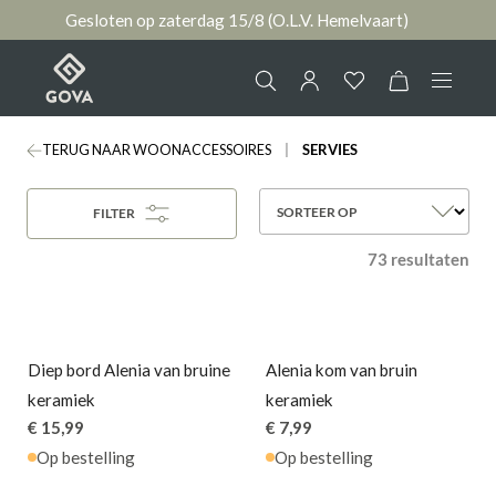
Gesloten op zaterdag 15/8 (O.L.V. Hemelvaart)
hoofdinhoud
TERUG NAAR WOONACCESSOIRES
SERVIES
Collectie
Jouw account
SORTEER OP
FILTER
Ruimtes
73 resultaten
AANMELDEN
Merken
of
registreren
Nieuws & Inspiratie
Diep bord Alenia van bruine
Alenia kom van bruin
keramiek
keramiek
Contact
€ 15,99
€ 7,99
Op bestelling
Op bestelling