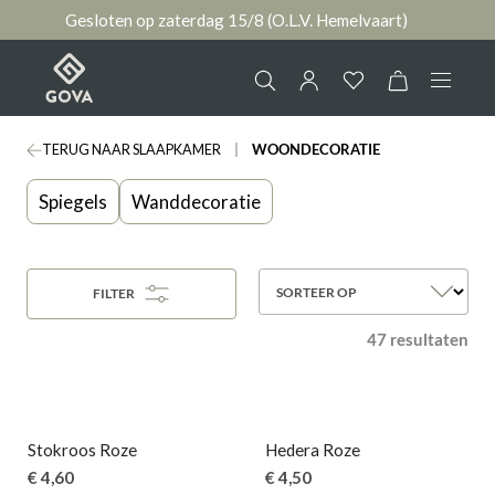
Gesloten op zaterdag 15/8 (O.L.V. Hemelvaart)
hoofdinhoud
TERUG NAAR SLAAPKAMER
WOONDECORATIE
Collectie
Jouw account
Spiegels
Wanddecoratie
Ruimtes
AANMELDEN
Merken
SORTEER OP
FILTER
of
registreren
47 resultaten
Nieuws & Inspiratie
Contact
Stokroos Roze
Hedera Roze
€ 4,60
€ 4,50