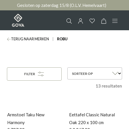
Gesloten op zaterdag 15/8 (O.L.V. Hemelvaart)
hoofdinhoud
TERUG NAAR MERKEN
ROBU
Collectie
Jouw account
Ruimtes
AANMELDEN
SORTEER OP
FILTER
Merken
of
registreren
13 resultaten
Nieuws & Inspiratie
Contact
Armstoel Taku New
Eettafel Classic Natural
Harmony
Oak 220 x 100 cm