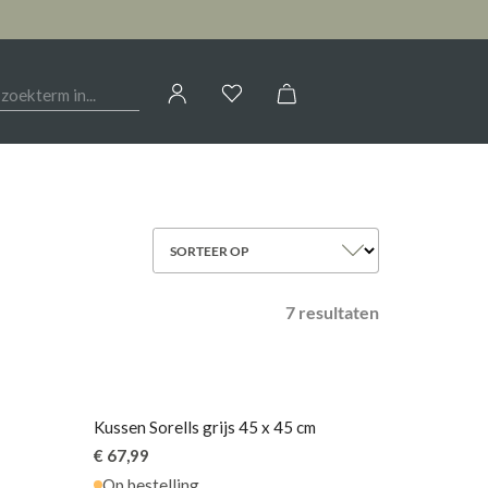
Jouw account
OIRES
HAL
CALLIGARIS
AANMELDEN
Kasten
SORTEER OP
of
registreren
Woontextiel
ELEONORA
Sfeerverlichting
7 resultaten
Tafels
G
LIV BY REVOR
Woondecoratie
NOVAMOBILI
Kussen Sorells grijs 45 x 45 cm
€ 67,99
Op bestelling