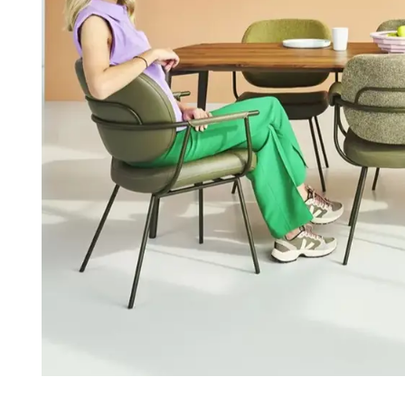
OBU
SAUNACO
URBAN NATUR
CULTURE
NZE
AMSTERDAM
ERELDEN
edendaagse
ntwerpen
oderne
lassiekers
maakvol design
igentijdse
feermakers
ertrouwd
omfort