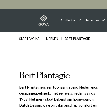
oekopdracht
Ga naar de hoofdnavigatie
Collectie
Ruimtes
STARTPAGINA
MERKEN
BERT PLANTAGIE
WONEN
WOONKAMER
AKANTE
S
E
B
Zetels
Zetels
B
T
Tafels
Tafels
B
S
CASTLE LINE
D
Stoelen
Kasten
M
S
Kasten
Sfeerverlichting
B
W
Bert Plantagie
FRANCO FERRI
H
Bureaus
Woondecoratie
K
K
Woontextiel
W
Bert Plantagie is een toonaangevend Nederlands
MECAM GROUP
M
designmeubelmerk, met een geschiedenis sinds
1958. Het merk staat bekend om hoogwaardig
Dutch Design, waarbij vakmanschap, comfort en