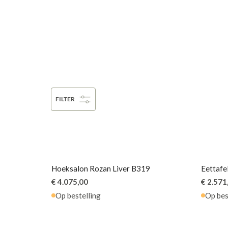
FILTER
Hoeksal
Eettafe
Stoel K
Eettafel
Salontaf
Salontaf
Salonta
Barstoel
Stoel Fl
Eettafe
Draaifa
Armstoe
Barstoe
Stoel K
Armsto
Hoeksalon Rozan Liver B319
Eettafe
€ 4.075,00
€ 2.571
Op bestelling
Op bes