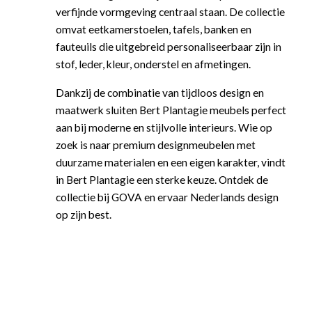
verfijnde vormgeving centraal staan. De collectie
RAUCH
R
omvat eetkamerstoelen, tafels, banken en
TUIN
TUIN
O
fauteuils die uitgebreid personaliseerbaar zijn in
W
Tuintafels
Tuintafels
stof, leder, kleur, onderstel en afmetingen.
H
Tuinsets
Tuinstoelen
Dankzij de combinatie van tijdloos design en
o
Tuinverlichting
Tuinsets
maatwerk sluiten Bert Plantagie meubels perfect
M
aan bij moderne en stijlvolle interieurs. Wie op
Tuinsofa's
Ligbedden
k
zoek is naar premium designmeubelen met
Tuinstoelen
Tuinsofa's
S
duurzame materialen en een eigen karakter, vindt
Ligbedden
Parasols
in Bert Plantagie een sterke keuze. Ontdek de
E
Parasols
Tuinaccessoires
collectie bij GOVA en ervaar Nederlands design
s
Tuinaccessoires
Tuinverlichting
op zijn best.
V
c