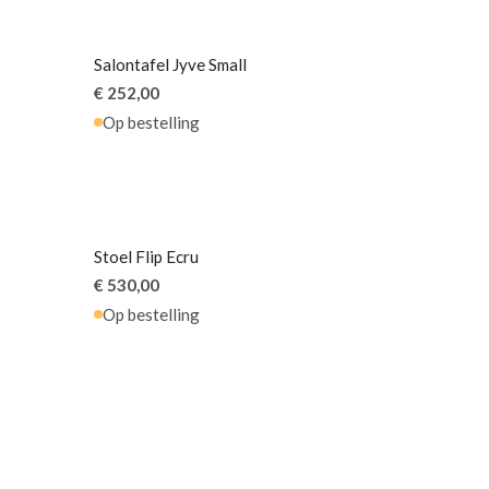
KELEN
KELEN
KELEN
KELEN
KELEN
KELEN
KELEN
KELEN
KELEN
KELEN
KELEN
KELEN
KELEN
KELEN
KELEN
Salontafel Jyve Small
€ 252,00
Op bestelling
Stoel Flip Ecru
€ 530,00
Op bestelling