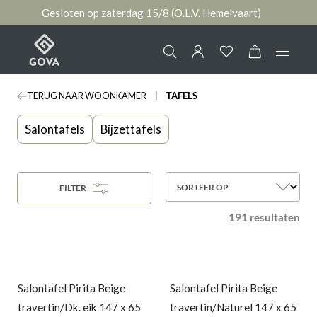
Gesloten op zaterdag 15/8 (O.L.V. Hemelvaart)
hoofdinhoud
TERUG NAAR WOONKAMER
TAFELS
Collectie
Jouw account
Salontafels
Bijzettafels
Ruimtes
AANMELDEN
Merken
SORTEER OP
FILTER
of
registreren
191 resultaten
Nieuws & Inspiratie
Contact
Salontafel Pirita Beige
Salontafel Pirita Beige
travertin/Dk. eik 147 x 65
travertin/Naturel 147 x 65