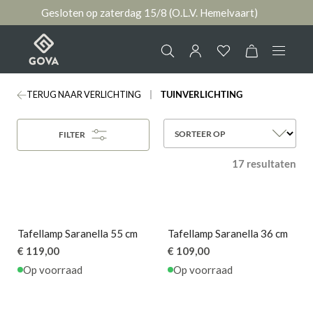
Gesloten op zaterdag 15/8 (O.L.V. Hemelvaart)
hoofdinhoud
TERUG NAAR VERLICHTING
TUINVERLICHTING
Collectie
Jouw account
SORTEER OP
FILTER
Ruimtes
17 resultaten
AANMELDEN
Merken
of
registreren
Nieuws & Inspiratie
Tafellamp Saranella 55 cm
Tafellamp Saranella 36 cm
€ 119,00
€ 109,00
Contact
Op voorraad
Op voorraad