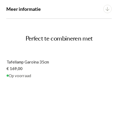
OF VERDER WINKELEN
OF VERDER WINKELEN
Montage
n.v.t.
Meer informatie
Hoogte
32 cm
Artikel
G16550079706
Lichtbron
Geïntegreerde LED
Gewicht
1.71 kg
Perfect te combineren met
Tafellamp Garoina 35cm
€ 169,00
Op voorraad