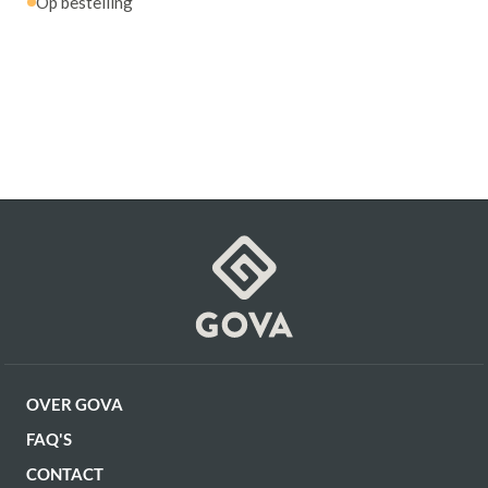
Op bestelling
Bijzetzetel Oleandro
is toegevoegd aan
je winkelmandje
OVER GOVA
Bijzetzetel Oleandro
FAQ'S
Productnummer: G11100008928
CONTACT