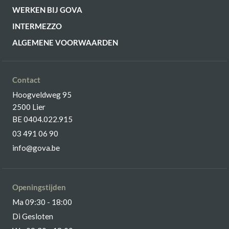
€ 1.016,00
WERKEN BIJ GOVA
incl. BTW
INTERMEZZO
GA NAAR WINKELMANDJE
ALGEMENE VOORWAARDEN
OF VERDER WINKELEN
Contact
Hoogveldweg 95
2500 Lier
BE 0404.022.915
03 491 06 90
info@gova.be
Openingstijden
Ma 09:30 - 18:00
Di Gesloten