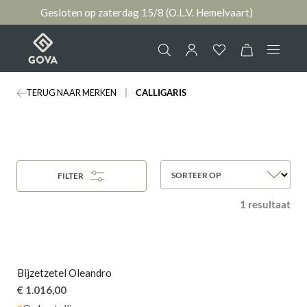
Gesloten op zaterdag 15/8 (O.L.V. Hemelvaart)
hoofdinhoud
TERUG NAAR MERKEN
CALLIGARIS
Collectie
Jouw account
Ruimtes
AANMELDEN
SORTEER OP
FILTER
Merken
of
registreren
1 resultaat
Nieuws & Inspiratie
Contact
Bijzetzetel Oleandro
€ 1.016,00