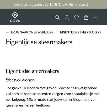
Gesloten op zaterdag 15/8 (O.L.V. Hemelvaart)
hoofdinhoud
TERUG NAAR ONZE WERELDEN
EIGENTIJDSE SFEERMAKERS
Collectie
Jouw account
Eigentijdse sfeermakers
Ruimtes
AANMELDEN
Merken
of
registreren
Eigentijdse sfeermakers
Nieuws & Inspiratie
Sfeervol wonen
Toegankelijk modern met gevoel. Zachte basis, afgeronde
Contact
volumes en speelse accenten zorgen voor totaalplaatje met
een knipoog. Mix en match tot jouw kamer klopt - stijlvol,
gezellig en meteen leefbaar.