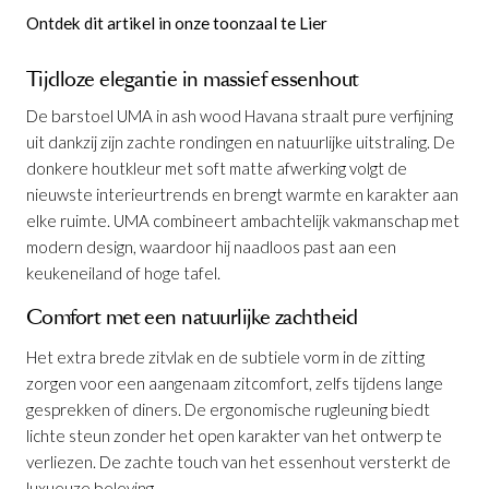
Ontdek dit artikel in onze toonzaal te Lier
Tijdloze elegantie in massief essenhout
De barstoel UMA in ash wood Havana straalt pure verfijning
uit dankzij zijn zachte rondingen en natuurlijke uitstraling. De
donkere houtkleur met soft matte afwerking volgt de
nieuwste interieurtrends en brengt warmte en karakter aan
elke ruimte. UMA combineert ambachtelijk vakmanschap met
modern design, waardoor hij naadloos past aan een
keukeneiland of hoge tafel.
Comfort met een natuurlijke zachtheid
Het extra brede zitvlak en de subtiele vorm in de zitting
zorgen voor een aangenaam zitcomfort, zelfs tijdens lange
gesprekken of diners. De ergonomische rugleuning biedt
lichte steun zonder het open karakter van het ontwerp te
Barstoel Uma Ash Wood Havana
is
verliezen. De zachte touch van het essenhout versterkt de
toegevoegd aan je winkelmandje
luxueuze beleving.