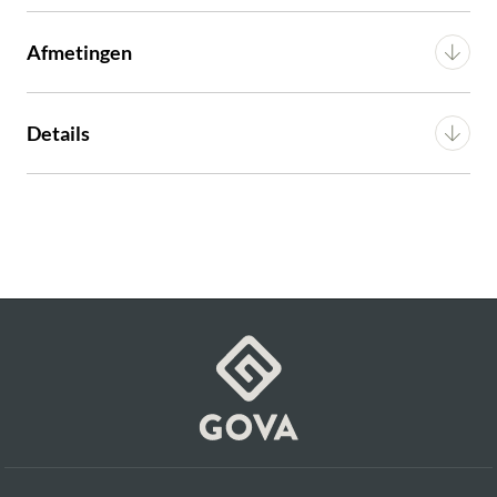
Afmetingen
Breedte
42 cm
Details
Diepte
54 cm
Materiaal
Essenhout
Hoogte zitting
65 cm
Materiaal frame
Essenhout
Gewicht
6.3 kg
Voorgemonteerd (in
Montage
verpakking)
Artikel
G15150018782