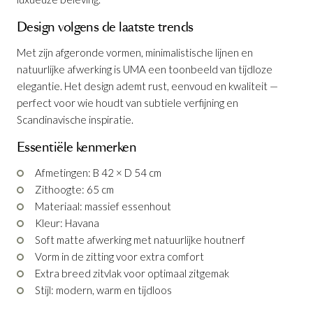
Design volgens de laatste trends
Met zijn afgeronde vormen, minimalistische lijnen en
natuurlijke afwerking is UMA een toonbeeld van tijdloze
elegantie. Het design ademt rust, eenvoud en kwaliteit —
perfect voor wie houdt van subtiele verfijning en
Scandinavische inspiratie.
Barstoel Uma Ash Wood Havana
Essentiële kenmerken
Productnummer: G15150018782
Afmetingen: B 42 × D 54 cm
Zithoogte: 65 cm
€ 318,00
incl. BTW
Materiaal: massief essenhout
Kleur: Havana
GA NAAR WINKELMANDJE
Soft matte afwerking met natuurlijke houtnerf
Vorm in de zitting voor extra comfort
OF VERDER WINKELEN
Extra breed zitvlak voor optimaal zitgemak
Stijl: modern, warm en tijdloos