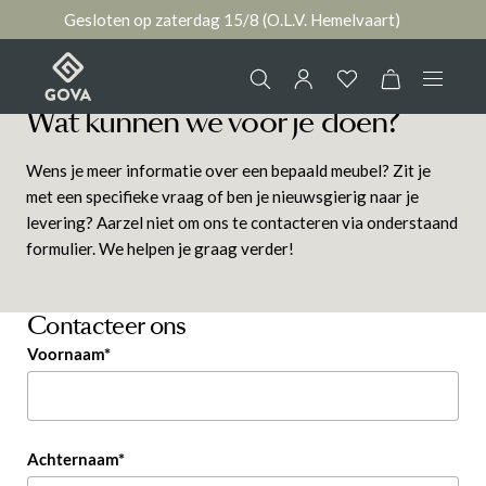
Gesloten op zaterdag 15/8 (O.L.V. Hemelvaart)
hoofdinhoud
Wat kunnen we voor je doen?
Collectie
Wens je meer informatie over een bepaald meubel? Zit je
Jouw account
met een specifieke vraag of ben je nieuwsgierig naar je
Ruimtes
levering? Aarzel niet om ons te contacteren via onderstaand
formulier. We helpen je graag verder!
AANMELDEN
Merken
of
registreren
Contacteer ons
Nieuws & Inspiratie
Voornaam*
Contact
Achternaam*