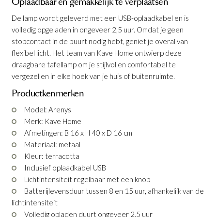
Oplaadbaar en gemakkelijk te verplaatsen
De lamp wordt geleverd met een USB-oplaadkabel en is
volledig opgeladen in ongeveer 2,5 uur. Omdat je geen
stopcontact in de buurt nodig hebt, geniet je overal van
flexibel licht. Het team van Kave Home ontwierp deze
draagbare tafellamp om je stijlvol en comfortabel te
vergezellen in elke hoek van je huis of buitenruimte.
Tafellamp Arenys Terracotta 24.5 cm
Tafellamp Arenys Terracotta 40 cm
is
is
toegevoegd aan je winkelmandje
toegevoegd aan je winkelmandje
Productkenmerken
Model: Arenys
Merk: Kave Home
Afmetingen: B 16 x H 40 x D 16 cm
Materiaal: metaal
Kleur: terracotta
Inclusief oplaadkabel USB
Lichtintensiteit regelbaar met een knop
Batterijlevensduur tussen 8 en 15 uur, afhankelijk van de
Tafellamp Arenys Terracotta 24.5 cm
Tafellamp Arenys Terracotta 40 cm
lichtintensiteit
Productnummer: G16300077806
Productnummer: G16300077706
Volledig opladen duurt ongeveer 2,5 uur