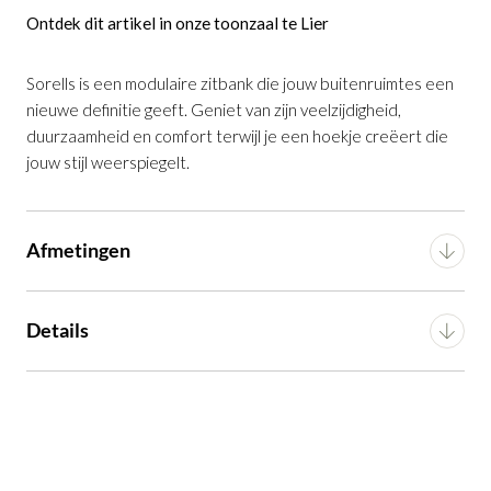
Ontdek dit artikel in onze toonzaal te Lier
Kussen Sorells grijs 45 x 45 cm
is
Sorells is een modulaire zitbank die jouw buitenruimtes een
toegevoegd aan je winkelmandje
nieuwe definitie geeft. Geniet van zijn veelzijdigheid,
duurzaamheid en comfort terwijl je een hoekje creëert die
jouw stijl weerspiegelt.
Afmetingen
Kussen Sorells grijs 45 x 45 cm
Breedte
45 cm
Details
Productnummer: G16550047806
Diepte
16 cm
Voorgemonteerd (in
Montage
€ 67,99
incl. BTW
verpakking)
Hoogte
45 cm
GA NAAR WINKELMANDJE
Artikel
G16550047806