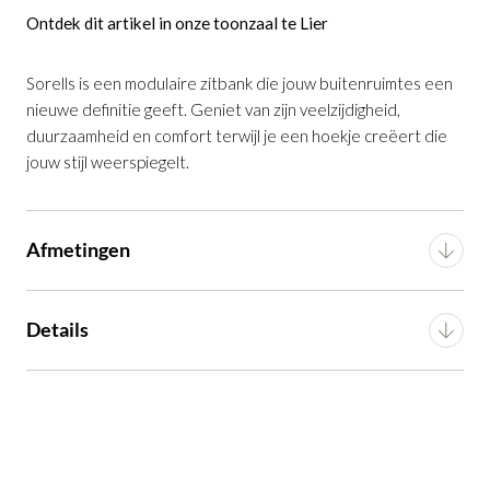
Ontdek dit artikel in onze toonzaal te Lier
Kussen Sorells grijs 60 x 60 cm
is
Sorells is een modulaire zitbank die jouw buitenruimtes een
toegevoegd aan je winkelmandje
nieuwe definitie geeft. Geniet van zijn veelzijdigheid,
duurzaamheid en comfort terwijl je een hoekje creëert die
jouw stijl weerspiegelt.
Afmetingen
Kussen Sorells grijs 60 x 60 cm
Breedte
60 cm
Details
Productnummer: G16550047906
Diepte
16 cm
Voorgemonteerd (in
Montage
€ 79,99
incl. BTW
verpakking)
Hoogte
60 cm
GA NAAR WINKELMANDJE
Artikel
G16550047906
Gewicht
1.09 kg