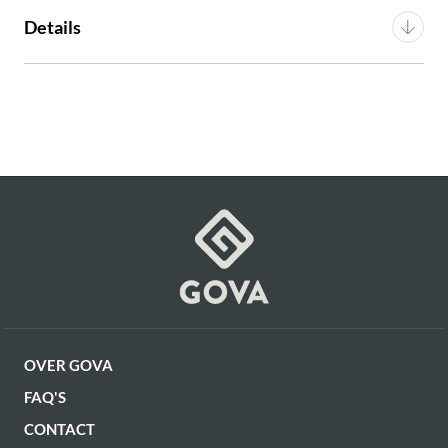
Breedte
68 cm
Details
Diepte
72 cm
Materiaal
Stof
Hoogte
75 cm
Voorgemonteerd (in
Montage
verpakking)
Artikel
G10100001936
OVER GOVA
FAQ'S
CONTACT