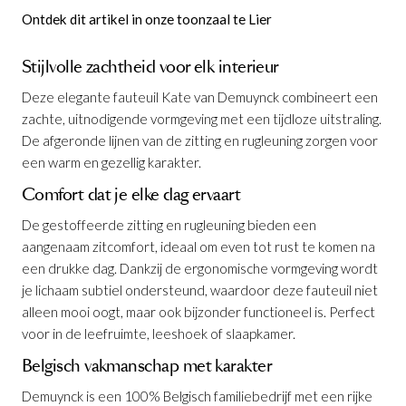
Ontdek dit artikel in onze toonzaal te Lier
Stijlvolle zachtheid voor elk interieur
Deze elegante fauteuil Kate van Demuynck combineert een
zachte, uitnodigende vormgeving met een tijdloze uitstraling.
De afgeronde lijnen van de zitting en rugleuning zorgen voor
een warm en gezellig karakter.
Comfort dat je elke dag ervaart
De gestoffeerde zitting en rugleuning bieden een
aangenaam zitcomfort, ideaal om even tot rust te komen na
een drukke dag. Dankzij de ergonomische vormgeving wordt
je lichaam subtiel ondersteund, waardoor deze fauteuil niet
alleen mooi oogt, maar ook bijzonder functioneel is. Perfect
Fauteuil Kate B68
is toegevoegd aan je
voor in de leefruimte, leeshoek of slaapkamer.
winkelmandje
Belgisch vakmanschap met karakter
Demuynck is een 100% Belgisch familiebedrijf met een rijke