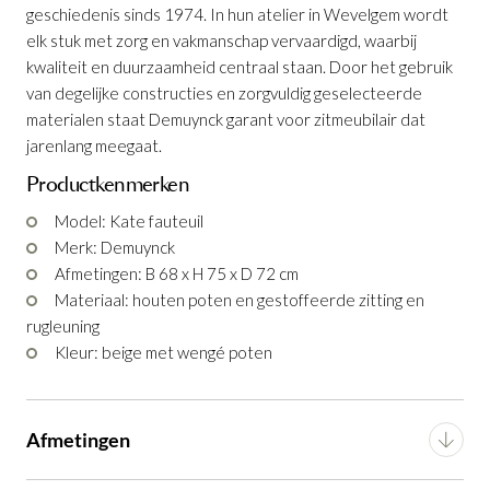
geschiedenis sinds 1974. In hun atelier in Wevelgem wordt
elk stuk met zorg en vakmanschap vervaardigd, waarbij
kwaliteit en duurzaamheid centraal staan. Door het gebruik
van degelijke constructies en zorgvuldig geselecteerde
materialen staat Demuynck garant voor zitmeubilair dat
jarenlang meegaat.
Fauteuil Kate B68
Productkenmerken
Productnummer: G10100001936
Model: Kate fauteuil
Merk: Demuynck
€ 1.240,00
incl. BTW
Afmetingen: B 68 x H 75 x D 72 cm
Materiaal: houten poten en gestoffeerde zitting en
GA NAAR WINKELMANDJE
rugleuning
Kleur: beige met wengé poten
OF VERDER WINKELEN
Afmetingen