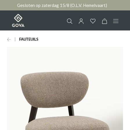
Gesloten op zaterdag 15/8 (O.L.V. Hemelvaart)
hoofdinhoud
FAUTEUILS
Collectie
Jouw account
Ruimtes
AANMELDEN
Merken
of
registreren
Nieuws & Inspiratie
Contact