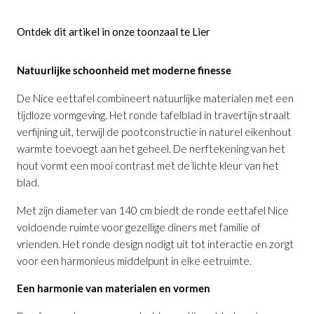
Ontdek dit artikel in onze toonzaal te Lier
Natuurlijke schoonheid met moderne finesse
De Nice eettafel combineert natuurlijke materialen met een
tijdloze vormgeving. Het ronde tafelblad in travertijn straalt
verfijning uit, terwijl de pootconstructie in naturel eikenhout
warmte toevoegt aan het geheel. De nerftekening van het
hout vormt een mooi contrast met de lichte kleur van het
blad.
Met zijn diameter van 140 cm biedt de ronde eettafel Nice
voldoende ruimte voor gezellige diners met familie of
vrienden. Het ronde design nodigt uit tot interactie en zorgt
Eettafel Nice Ø140 cm
is toegevoegd
voor een harmonieus middelpunt in elke eetruimte.
aan je winkelmandje
Een harmonie van materialen en vormen