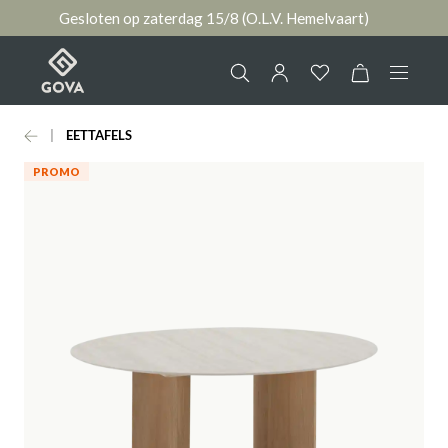
Gesloten op zaterdag 15/8 (O.L.V. Hemelvaart)
hoofdinhoud
EETTAFELS
Collectie
Jouw account
PROMO
Ruimtes
AANMELDEN
Merken
of
registreren
Nieuws & Inspiratie
Contact