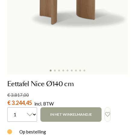
Eettafel Nice Ø140 cm
€ 3.817,00
€ 3.244,45
incl. BTW
IN HET WINKELMANDJE
Op bestelling