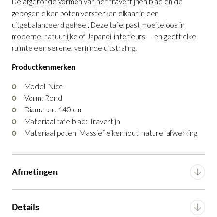
De afgeronde vormen van het travertijnen blad en de
gebogen eiken poten versterken elkaar in een
uitgebalanceerd geheel. Deze tafel past moeiteloos in
moderne, natuurlijke of Japandi-interieurs — en geeft elke
ruimte een serene, verfijnde uitstraling.
Productkenmerken
Eettafel Nice Ø140 cm
Productnummer: G10150000644
Model: Nice
Vorm: Rond
€ 3.817,00
Diameter: 140 cm
Materiaal tafelblad: Travertijn
€ 3.244,45
incl. BTW
Materiaal poten: Massief eikenhout, naturel afwerking
GA NAAR WINKELMANDJE
OF VERDER WINKELEN
Afmetingen
Breedte
140 cm
Details