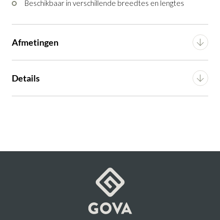
Beschikbaar in verschillende breedtes en lengtes
Afmetingen
Breedte
90 cm
Details
Diepte
200 cm
Montage
n.v.t.
Artikel
G10200015398