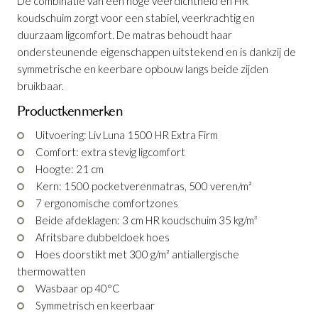
De combinatie van een hoge veerdichtheid en HR
koudschuim zorgt voor een stabiel, veerkrachtig en
duurzaam ligcomfort. De matras behoudt haar
ondersteunende eigenschappen uitstekend en is dankzij de
symmetrische en keerbare opbouw langs beide zijden
bruikbaar.
Productkenmerken
Uitvoering: Liv Luna 1500 HR Extra Firm
Matras Liv Luna 1500 HR X-Firm
Comfort: extra stevig ligcomfort
Productnummer: G10200015398
Hoogte: 21 cm
Kern: 1500 pocketverenmatras, 500 veren/m²
7 ergonomische comfortzones
€ 631,00
Beide afdeklagen: 3 cm HR koudschuim 35 kg/m³
€ 567,90
incl. BTW
Afritsbare dubbeldoek hoes
GA NAAR WINKELMANDJE
Hoes doorstikt met 300 g/m² antiallergische
thermowatten
OF VERDER WINKELEN
Wasbaar op 40°C
Symmetrisch en keerbaar