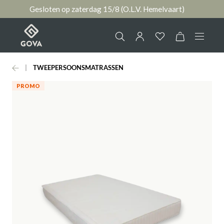
Gesloten op zaterdag 15/8 (O.L.V. Hemelvaart)
hoofdinhoud
TWEEPERSOONSMATRASSEN
Collectie
Jouw account
PROMO
Ruimtes
AANMELDEN
Merken
of
registreren
Nieuws & Inspiratie
Contact