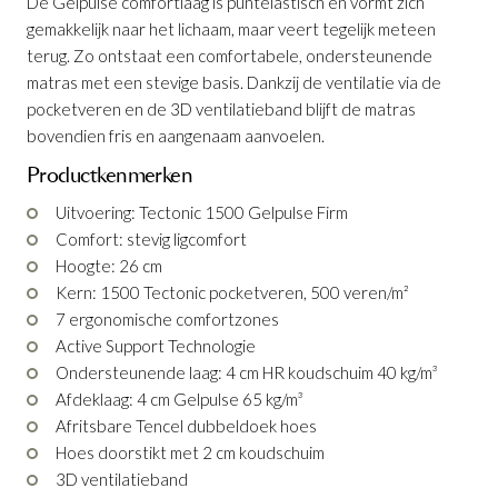
De Gelpulse comfortlaag is puntelastisch en vormt zich
gemakkelijk naar het lichaam, maar veert tegelijk meteen
terug. Zo ontstaat een comfortabele, ondersteunende
matras met een stevige basis. Dankzij de ventilatie via de
pocketveren en de 3D ventilatieband blijft de matras
bovendien fris en aangenaam aanvoelen.
Productkenmerken
Uitvoering: Tectonic 1500 Gelpulse Firm
Matras Liv Tectonic 1500 Gelpulse Latex
Comfort: stevig ligcomfort
Firm
Hoogte: 26 cm
Kern: 1500 Tectonic pocketveren, 500 veren/m²
Productnummer: G10200015698
7 ergonomische comfortzones
Active Support Technologie
€ 1.272,00
Ondersteunende laag: 4 cm HR koudschuim 40 kg/m³
€ 1.144,80
incl. BTW
Afdeklaag: 4 cm Gelpulse 65 kg/m³
Afritsbare Tencel dubbeldoek hoes
GA NAAR WINKELMANDJE
Hoes doorstikt met 2 cm koudschuim
3D ventilatieband
OF VERDER WINKELEN