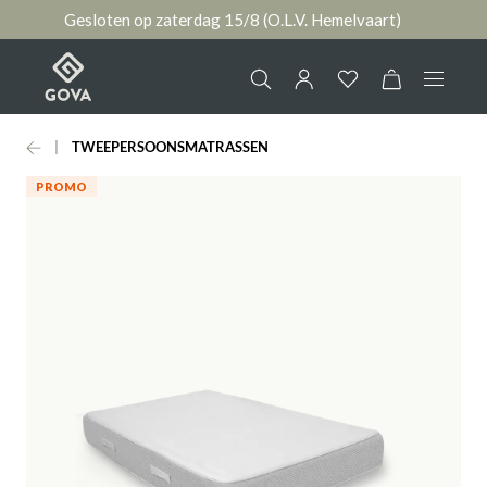
Gesloten op zaterdag 15/8 (O.L.V. Hemelvaart)
hoofdinhoud
TWEEPERSOONSMATRASSEN
Collectie
Jouw account
PROMO
Ruimtes
AANMELDEN
Merken
of
registreren
Nieuws & Inspiratie
Contact