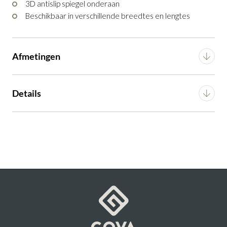
3D antislip spiegel onderaan
Beschikbaar in verschillende breedtes en lengtes
Afmetingen
Breedte
90 cm
Details
Diepte
200 cm
Montage
n.v.t.
Artikel
G10200015698