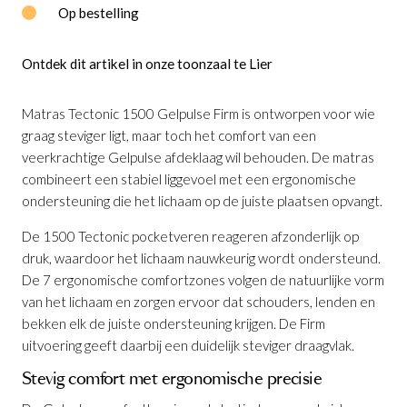
Op bestelling
Ontdek dit artikel in onze toonzaal te Lier
Matras Tectonic 1500 Gelpulse Firm is ontworpen voor wie
graag steviger ligt, maar toch het comfort van een
veerkrachtige Gelpulse afdeklaag wil behouden. De matras
combineert een stabiel liggevoel met een ergonomische
ondersteuning die het lichaam op de juiste plaatsen opvangt.
De 1500 Tectonic pocketveren reageren afzonderlijk op
druk, waardoor het lichaam nauwkeurig wordt ondersteund.
De 7 ergonomische comfortzones volgen de natuurlijke vorm
van het lichaam en zorgen ervoor dat schouders, lenden en
bekken elk de juiste ondersteuning krijgen. De Firm
uitvoering geeft daarbij een duidelijk steviger draagvlak.
Matras Liv Tectonic 1500 Gelpulse Latex
Stevig comfort met ergonomische precisie
Firm
is toegevoegd aan je winkelmandje