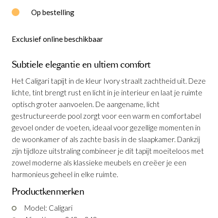
Op bestelling
Exclusief online beschikbaar
Subtiele elegantie en ultiem comfort
Het Caligari tapijt in de kleur Ivory straalt zachtheid uit. Deze
lichte, tint brengt rust en licht in je interieur en laat je ruimte
optisch groter aanvoelen. De aangename, licht
Tapijt Caligari Ivory 240 x 340 cm
is
gestructureerde pool zorgt voor een warm en comfortabel
toegevoegd aan je winkelmandje
gevoel onder de voeten, ideaal voor gezellige momenten in
de woonkamer of als zachte basis in de slaapkamer. Dankzij
zijn tijdloze uitstraling combineer je dit tapijt moeiteloos met
zowel moderne als klassieke meubels en creëer je een
harmonieus geheel in elke ruimte.
Productkenmerken
Model: Caligari