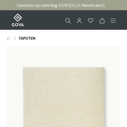
Gesloten op zaterdag 15/8 (O.L.V. Hemelvaart)
hoofdinhoud
TAPIJTEN
Collectie
Jouw account
Ruimtes
AANMELDEN
Merken
of
registreren
Nieuws & Inspiratie
Contact