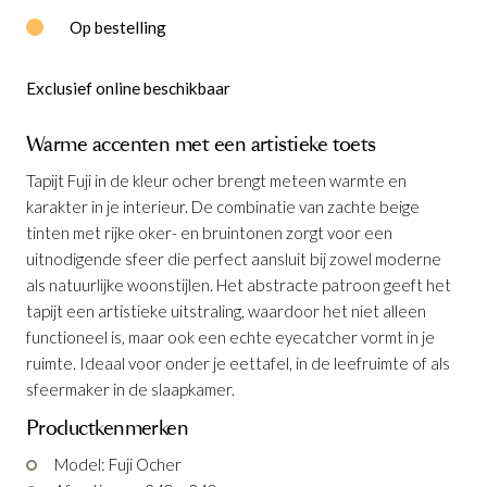
Op bestelling
Exclusief online beschikbaar
Warme accenten met een artistieke toets
Tapijt Fuji in de kleur ocher brengt meteen warmte en
karakter in je interieur. De combinatie van zachte beige
tinten met rijke oker- en bruintonen zorgt voor een
Tapijt Fuji Ocher 240 x 340 cm
is
uitnodigende sfeer die perfect aansluit bij zowel moderne
toegevoegd aan je winkelmandje
als natuurlijke woonstijlen. Het abstracte patroon geeft het
tapijt een artistieke uitstraling, waardoor het niet alleen
functioneel is, maar ook een echte eyecatcher vormt in je
ruimte. Ideaal voor onder je eettafel, in de leefruimte of als
sfeermaker in de slaapkamer.
Productkenmerken
Model: Fuji Ocher