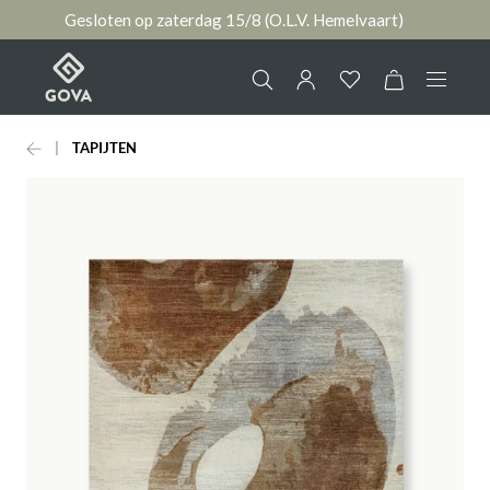
Gesloten op zaterdag 15/8 (O.L.V. Hemelvaart)
hoofdinhoud
TAPIJTEN
Collectie
Jouw account
Ruimtes
AANMELDEN
Merken
of
registreren
Nieuws & Inspiratie
Contact