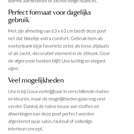
warme aardetinten of zachte beige nuances.
Perfect formaat voor dagelijks
gebruik
Met zijn afmeting van 63 x 63 cm biedt deze poef
net dat tikkeltje extra comfort. Gebruik hem als
voetenbank bij je favoriete zetel, als losse zitplaats
of als zacht, decoratief element in de zithoek. Door
de afgeronde hoeken blijft Uno luchtig en elegant
ogen.
Veel mogelijkheden
Uno is bij Gova verkrijgbaar in verschillende maten
en kleuren, maar de mogelijkheden gaan nog veel
verder. Dankzij de ruime keuze aan stoffen en
afwerkingen kan deze poef perfect worden
afgestemd op je salon, fauteuil of volledige
interieurconcept.