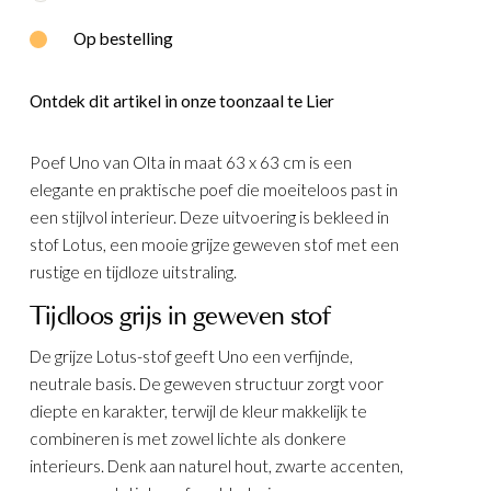
E
WOOOD
Op bestelling
Ontdek dit artikel in onze toonzaal te Lier
Poef Uno van Olta in maat 63 x 63 cm is een
elegante en praktische poef die moeiteloos past in
een stijlvol interieur. Deze uitvoering is bekleed in
stof Lotus, een mooie grijze geweven stof met een
rustige en tijdloze uitstraling.
Tijdloos grijs in geweven stof
De grijze Lotus-stof geeft Uno een verfijnde,
neutrale basis. De geweven structuur zorgt voor
diepte en karakter, terwijl de kleur makkelijk te
combineren is met zowel lichte als donkere
interieurs. Denk aan naturel hout, zwarte accenten,