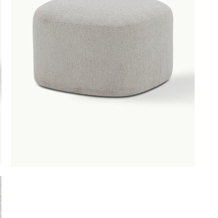
OBU
SAUNACO
URBAN NATUR
CULTURE
NZE
AMSTERDAM
ERELDEN
edendaagse
ntwerpen
oderne
lassiekers
maakvol design
igentijdse
feermakers
ertrouwd
omfort