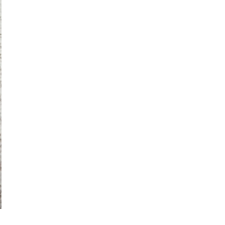
o Lotus Grey 63x63
is toegevoegd aan je winkelmandje
Poef Uno Lotus Grey 63x63
Productnummer: G11100004612
€ 376,00
incl. BTW