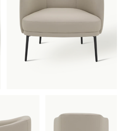
OBU
SAUNACO
URBAN NATUR
CULTURE
NZE
AMSTERDAM
ERELDEN
edendaagse
ntwerpen
oderne
lassiekers
maakvol design
igentijdse
feermakers
ertrouwd
omfort