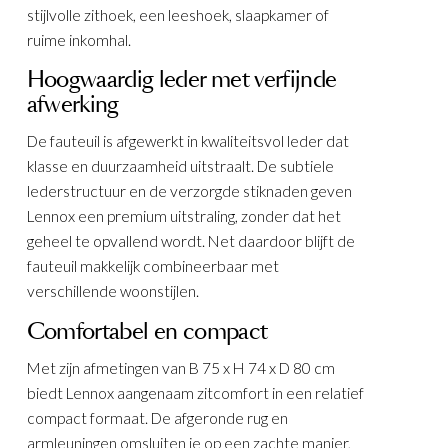
stijlvolle zithoek, een leeshoek, slaapkamer of
ruime inkomhal.
Hoogwaardig leder met verfijnde
afwerking
De fauteuil is afgewerkt in kwaliteitsvol leder dat
klasse en duurzaamheid uitstraalt. De subtiele
lederstructuur en de verzorgde stiknaden geven
Lennox een premium uitstraling, zonder dat het
geheel te opvallend wordt. Net daardoor blijft de
fauteuil makkelijk combineerbaar met
verschillende woonstijlen.
Comfortabel en compact
Met zijn afmetingen van B 75 x H 74 x D 80 cm
biedt Lennox aangenaam zitcomfort in een relatief
compact formaat. De afgeronde rug en
armleuningen omsluiten je op een zachte manier,