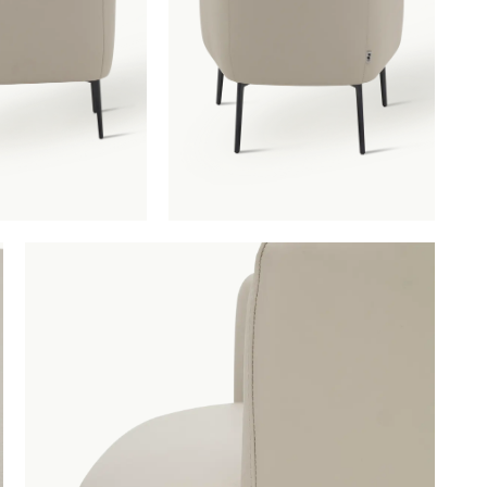
l Lenox Leder
is toegevoegd aan je winkelmandje
Fauteuil Lenox Leder
Productnummer: G11100005012
€ 1.184,00
incl. BTW