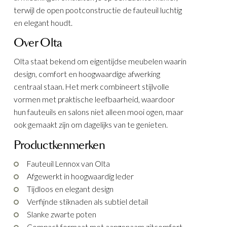
terwijl de open pootconstructie de fauteuil luchtig
en elegant houdt.
Over Olta
KELEN
Olta staat bekend om eigentijdse meubelen waarin
design, comfort en hoogwaardige afwerking
centraal staan. Het merk combineert stijlvolle
vormen met praktische leefbaarheid, waardoor
hun fauteuils en salons niet alleen mooi ogen, maar
ook gemaakt zijn om dagelijks van te genieten.
Productkenmerken
Fauteuil Lennox van Olta
Afgewerkt in hoogwaardig leder
Tijdloos en elegant design
Verfijnde stiknaden als subtiel detail
Slanke zwarte poten
Compact formaat met aangenaam zitcomfort