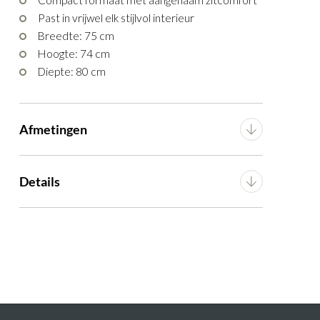
Past in vrijwel elk stijlvol interieur
Breedte: 75 cm
Hoogte: 74 cm
Diepte: 80 cm
Afmetingen
Breedte
75 cm
Details
Diepte
80 cm
Materiaal
Leder
Hoogte
74 cm
Voorgemonteerd (in
Montage
verpakking)
Hoogte zitting
43 cm
Artikel
G11100005012