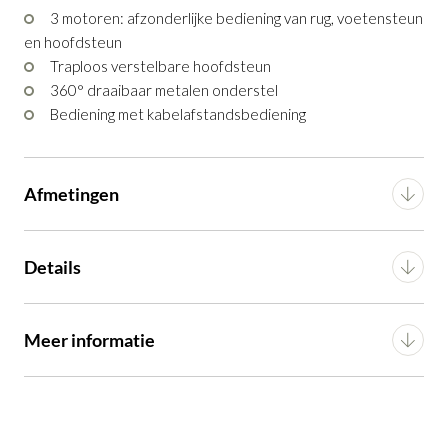
3 motoren: afzonderlijke bediening van rug, voetensteun
OF VERDER WINKELEN
en hoofdsteun
Traploos verstelbare hoofdsteun
360° draaibaar metalen onderstel
Bediening met kabelafstandsbediening
Afmetingen
Breedte
79 cm
Details
Diepte
85 cm
Materiaal
Stof
Meer informatie
Hoogte
113 cm
Montage
Gemonteerd
Draaibaar
Ja
Hoogte zitting
46 cm
Artikel
G11100009790