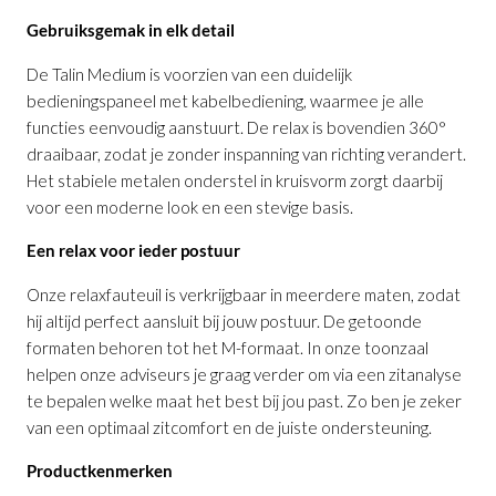
Gebruiksgemak in elk detail
De Talin Medium is voorzien van een duidelijk
Relaxfauteuil Talin M
is toegevoegd aan
bedieningspaneel met kabelbediening, waarmee je alle
je winkelmandje
functies eenvoudig aanstuurt. De relax is bovendien 360°
draaibaar, zodat je zonder inspanning van richting verandert.
Het stabiele metalen onderstel in kruisvorm zorgt daarbij
voor een moderne look en een stevige basis.
Een relax voor ieder postuur
Onze relaxfauteuil is verkrijgbaar in meerdere maten, zodat
hij altijd perfect aansluit bij jouw postuur. De getoonde
Relaxfauteuil Talin M
formaten behoren tot het M-formaat. In onze toonzaal
Productnummer: G11100009790
helpen onze adviseurs je graag verder om via een zitanalyse
te bepalen welke maat het best bij jou past. Zo ben je zeker
van een optimaal zitcomfort en de juiste ondersteuning.
€ 2.914,00
incl. BTW
Productkenmerken
GA NAAR WINKELMANDJE