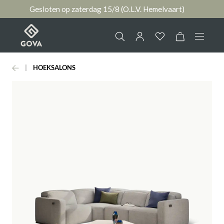
Gesloten op zaterdag 15/8 (O.L.V. Hemelvaart)
hoofdinhoud
HOEKSALONS
Collectie
Jouw account
Ruimtes
AANMELDEN
Merken
of
registreren
Nieuws & Inspiratie
Contact