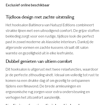
Exclusief online beschikbaar
Tijdloos design met zachte uitstraling
Het hoeksalon Baltimora van Natuzzi Editions combineert
strakke lijnen met een uitnodigend comfort. De grijze stoffen
bekleding zorgt voor een rustige, tijdloze look die perfect
past in zowel moderne als klassieke interieurs. Dankzij de
afgeronde vormen en zachte kussens straalt dit salon
warmte en gezelligheid uit in elke leefruimte.
Dubbel genieten van ultiem comfort
Dit hoeksalon is uitgerust met twee relaxfuncties, waardoor
je de perfecte zithouding vindt. Ideaal om volledig tot rust te
komen na een drukke dag of om gezellig te ontspannen
tijdens een filmavond. De brede armleuningen en
Hoeksalon Baltimora B286
is
ergonomische rug zorgen voor extra ondersteuning en
toegevoegd aan je winkelmandje
verhogen het zitcomfort aanzienlijk.