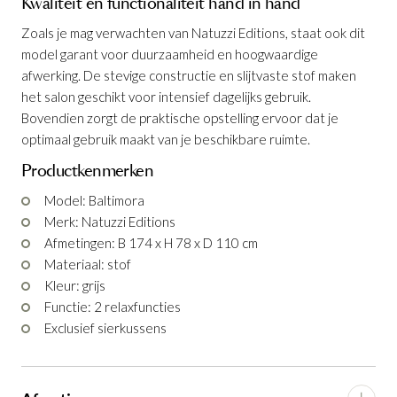
Kwaliteit en functionaliteit hand in hand
Zoals je mag verwachten van Natuzzi Editions, staat ook dit
model garant voor duurzaamheid en hoogwaardige
afwerking. De stevige constructie en slijtvaste stof maken
het salon geschikt voor intensief dagelijks gebruik.
Bovendien zorgt de praktische opstelling ervoor dat je
optimaal gebruik maakt van je beschikbare ruimte.
Hoeksalon Baltimora B286
Productkenmerken
Productnummer: G11100029387
Model: Baltimora
Merk: Natuzzi Editions
€ 5.085,00
incl. BTW
Afmetingen: B 174 x H 78 x D 110 cm
Materiaal: stof
GA NAAR WINKELMANDJE
Kleur: grijs
Functie: 2 relaxfuncties
OF VERDER WINKELEN
Exclusief sierkussens