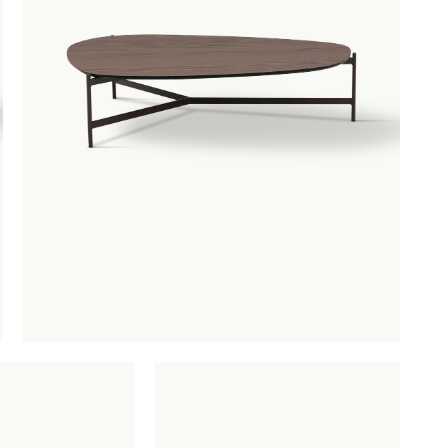
OBU
SAUNACO
URBAN NATUR
CULTURE
AMSTERDAM
NZE
ERELDEN
edendaagse
ntwerpen
oderne
lassiekers
maakvol design
igentijdse
feermakers
ertrouwd
omfort