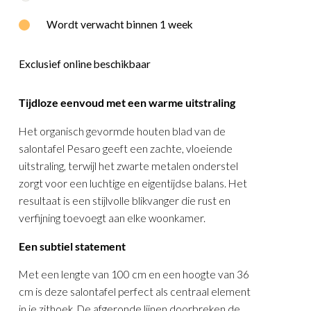
E
WOOOD
Wordt verwacht binnen 1 week
Exclusief online beschikbaar
Tijdloze eenvoud met een warme uitstraling
Het organisch gevormde houten blad van de
salontafel Pesaro geeft een zachte, vloeiende
uitstraling, terwijl het zwarte metalen onderstel
zorgt voor een luchtige en eigentijdse balans. Het
resultaat is een stijlvolle blikvanger die rust en
verfijning toevoegt aan elke woonkamer.
Een subtiel statement
Met een lengte van 100 cm en een hoogte van 36
cm is deze salontafel perfect als centraal element
in je zithoek. De afgeronde lijnen doorbreken de