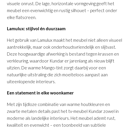
visuele onrust. De lage, horizontale vormgeving geeft het
meubel een evenwichtig en rustig silhouet – perfect onder
elke flatscreen.
Lamulux: stijlvol én duurzaam
Het gebruik van Lamulux maakt het meubel niet alleen visueel
aantrekkelijk, maar ook onderhoudsvriendelijk en slijtvast.
Deze hoogwaardige afwerking is bestand tegen krassen en
verkleuring, waardoor Kundar er jarenlang als nieuw blijft
uitzien. De warme Mango-tint zorgt daarbij voor een
Dressoir Kundar in Mango
TV-meubel mangokleur Kundar
Bergkast Kundar in Mango
TV-meubel mangokleur Kundar
is toegevoegd
is toegevoegd
is
is
natuurlijke uitstraling die zich moeiteloos aanpast aan
aan je winkelmandje
toegevoegd aan je winkelmandje
aan je winkelmandje
toegevoegd aan je winkelmandje
uiteenlopende interieurs.
Een statement in elke woonkamer
Met zijn tijdloze combinatie van warme houtkleuren en
zwarte metalen details past het tv-meubel Kundar zowel in
moderne als landelijke interieurs. Het meubel ademt rust,
kwaliteit en evenwicht – een toonbeeld van subtiele