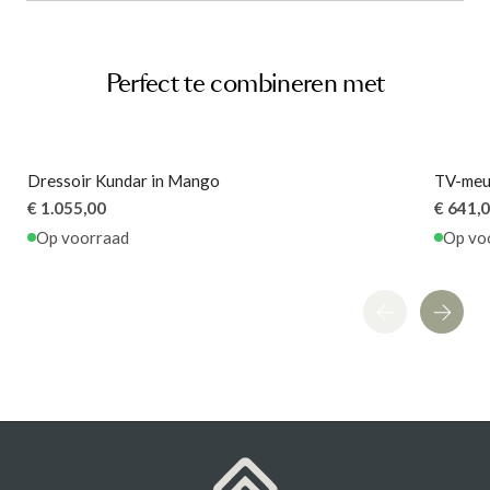
Voorgemonteerd (in
Montage
Aantal deuren
verpakking)
3 Deuren
Gewicht
62.65 kg
Artikel
Aantal lades
G12150112455
1 Lade
Perfect te combineren met
Deurtype
Draaideuren
Dressoir Kundar in Mango
TV-meu
€ 1.055,00
€ 641,
Op voorraad
Op vo