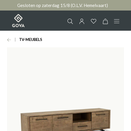
Gesloten op zaterdag 15/8 (O.L.V. Hemelvaart)
hoofdinhoud
TV-MEUBELS
Collectie
Jouw account
Ruimtes
AANMELDEN
Merken
of
registreren
Nieuws & Inspiratie
Contact