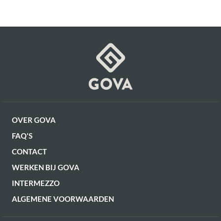
Met wielen
No
Diepte zitting
46 cm
Voorgemonteerd (in
Montage
Aanpasbare zithoogte
verpakking)
No
Breedte zitting
47 cm
Artikel
G12150115755
Gewicht
8.2 kg
OVER GOVA
FAQ'S
CONTACT
WERKEN BIJ GOVA
INTERMEZZO
ALGEMENE VOORWAARDEN