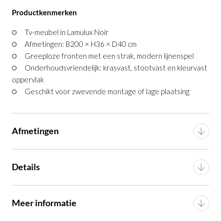
GA NAAR WINKELMANDJE
Productkenmerken
Tv-meubel in Lamulux Noir
OF VERDER WINKELEN
Afmetingen: B200 × H36 × D40 cm
Greeploze fronten met een strak, modern lijnenspel
Onderhoudsvriendelijk: krasvast, stootvast en kleurvast
oppervlak
Geschikt voor zwevende montage of lage plaatsing
Afmetingen
Breedte
200 cm
Details
Diepte
40 cm
Materiaal
Lamulux
Meer informatie
Hoogte
36 cm
Voorgemonteerd (in