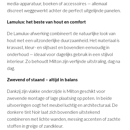
media-apparatuur, boeken of accessoires — allemaal
discreet weggewerkt achter de perfect uitgelijnde panelen.
Lamulux: het beste van hout en comfort
TV-Module Milton in Noir
is toegevoegd
De Lamulux-afwerking combineert de natuurlijke look van
aan je winkelmandje
hout met een uitzonderlijke duurzaamheid. Het materiaal is
krasvast, kleur- en slijtvast en bovendien eenvoudig in
onderhoud — ideaal voor dagelijks gebruik in een stijlvol
interieur. Zo behoudt Milton zijn verfijnde uitstraling, dag na
dag.
Zwevend of staand – altijd in balans
Dankzij zijn vlakke onderzijde is Milton geschikt voor
zwevende montage of lage plaatsing op poten. In beide
TV-Module Milton in Noir
uitvoeringen oogt het meubel luchtig en architecturaal. De
Productnummer: G12150116255
donkere tint Noir laat zich bovendien uitstekend
combineren met lichte wanden, messing accenten of zachte
€ 954,00
stoffen in greige of zandkleur.
incl. BTW