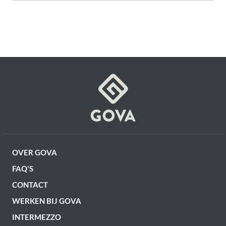
Montage
Aantal deuren
verpakking)
4 Deuren
Artikel
Deurtype
G12150116255
Push to open
OVER GOVA
FAQ'S
CONTACT
WERKEN BIJ GOVA
INTERMEZZO