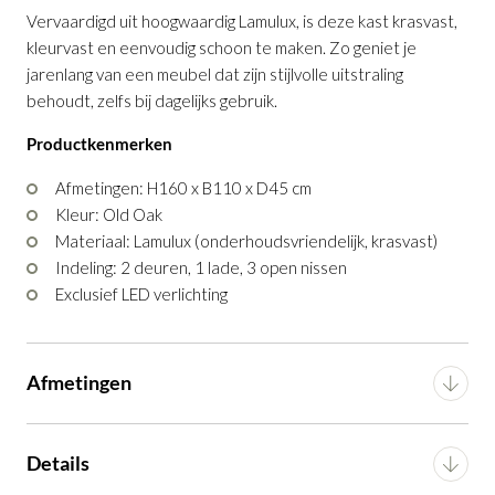
Vervaardigd uit hoogwaardig Lamulux, is deze kast krasvast,
kleurvast en eenvoudig schoon te maken. Zo geniet je
TV-meubel Santos
TV-meubel Santos
Wandkast Santos
Dressoir Santos
Wandkast Santos
is toegevoegd aan je
is toegevoegd aan je
is toegevoegd aan je
is toegevoegd aan je
is toegevoegd aan je
jarenlang van een meubel dat zijn stijlvolle uitstraling
winkelmandje
winkelmandje
winkelmandje
winkelmandje
winkelmandje
behoudt, zelfs bij dagelijks gebruik.
Productkenmerken
Afmetingen: H160 x B110 x D45 cm
Kleur: Old Oak
Materiaal: Lamulux (onderhoudsvriendelijk, krasvast)
Indeling: 2 deuren, 1 lade, 3 open nissen
Exclusief LED verlichting
TV-meubel Santos
TV-meubel Santos
Wandkast Santos
Dressoir Santos
Wandkast Santos
Productnummer: G12150117155
Productnummer: G12150117055
Productnummer: G12150117255
Productnummer: G12150116955
Productnummer: G12150117355
Afmetingen
€ 714,00
€ 824,00
€ 1.044,00
€ 946,00
€ 916,00
incl. BTW
incl. BTW
incl. BTW
incl. BTW
incl. BTW
Breedte
110 cm
Details
GA NAAR WINKELMANDJE
GA NAAR WINKELMANDJE
GA NAAR WINKELMANDJE
GA NAAR WINKELMANDJE
GA NAAR WINKELMANDJE