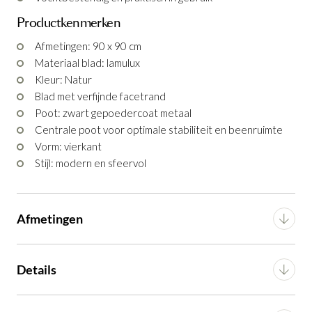
€ 490,00
incl. BTW
Productkenmerken
GA NAAR WINKELMANDJE
Afmetingen: 90 x 90 cm
Materiaal blad: lamulux
OF VERDER WINKELEN
Kleur: Natur
Blad met verfijnde facetrand
Poot: zwart gepoedercoat metaal
Centrale poot voor optimale stabiliteit en beenruimte
Vorm: vierkant
Stijl: modern en sfeervol
Afmetingen
Breedte
90 cm
Details
Lengte
90 cm
Materiaal
Lamulux