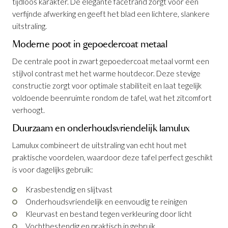
tijdloos karakter. De elegante facetrand zorgt voor een
verfijnde afwerking en geeft het blad een lichtere, slankere
uitstraling.
Moderne poot in gepoedercoat metaal
De centrale poot in zwart gepoedercoat metaal vormt een
Eettafel Encanto Natur 90x90
is
stijlvol contrast met het warme houtdecor. Deze stevige
toegevoegd aan je winkelmandje
constructie zorgt voor optimale stabiliteit en laat tegelijk
voldoende beenruimte rondom de tafel, wat het zitcomfort
verhoogt.
Duurzaam en onderhoudsvriendelijk lamulux
Lamulux combineert de uitstraling van echt hout met
praktische voordelen, waardoor deze tafel perfect geschikt
is voor dagelijks gebruik:
Eettafel Encanto Natur 90x90
Krasbestendig en slijtvast
Onderhoudsvriendelijk en eenvoudig te reinigen
Productnummer: G12150126255
Kleurvast en bestand tegen verkleuring door licht
Vochtbestendig en praktisch in gebruik