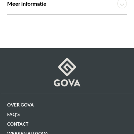
Meer informatie
Hoogte
77 cm
Materiaal frame
Gepoedercoated Metaal
Vorm poten
Spinpoot
Montage
Bouwpakket
Artikel
G12150126255
OVER GOVA
FAQ'S
CONTACT
WERKEN BIJ GOVA