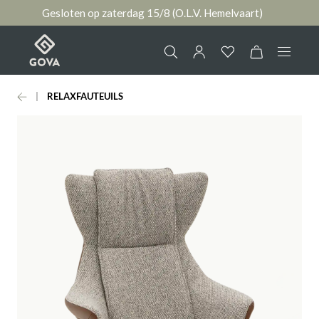
Gesloten op zaterdag 15/8 (O.L.V. Hemelvaart)
hoofdinhoud
RELAXFAUTEUILS
Collectie
Jouw account
Ruimtes
AANMELDEN
Merken
of
registreren
Nieuws & Inspiratie
Contact