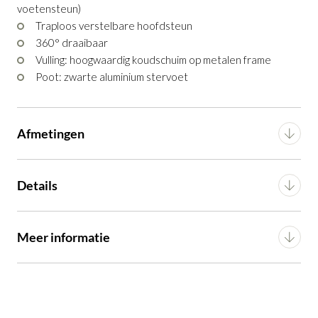
voetensteun)
OF VERDER WINKELEN
Traploos verstelbare hoofdsteun
360° draaibaar
Vulling: hoogwaardig koudschuim op metalen frame
Poot: zwarte aluminium stervoet
Afmetingen
Breedte
78 cm
Details
Diepte
84 cm
Materiaal
Stof
Meer informatie
Hoogte
109 cm
Montage
Gemonteerd (in verpakking)
Draaibaar
Ja
Hoogte zitting
46 cm
Artikel
G13100002363
Relaxfunctie
Ja
Diepte zitting
53 cm