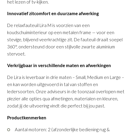
het lezen of tv-kijken.
Innovatief zitcomfort en duurzame afwerking
Relaxfauteuil Lira M
is toegevoegd aan je
De relaxfauteuil Lira M is voorzien van een
winkelmandje
koudschuiminterieur op een metalen frame — voor een
stevige, blijvend veerkrachtige zit. De fauteuil draait soepel
360°, ondersteund door een stijlvolle zwarte aluminium
stervoet.
Verkrijgbaar in verschillende maten en afwerkingen
De Lira is leverbaar in drie maten – Small, Medium en Large –
en kan worden uitgevoerd in tal van stoffen en
Relaxfauteuil Lira M
ledersoorten. Onze adviseurs in de toonzaal overlopen met
plezier alle opties qua afmetingen, materialen en kleuren,
Productnummer: G13100002363
zodat jij de uitvoering vindt die perfect bij jou past.
€ 2.851,00
Productkenmerken
incl. BTW
GA NAAR WINKELMANDJE
Aantal motoren: 2 (afzonderlijke bediening rug &