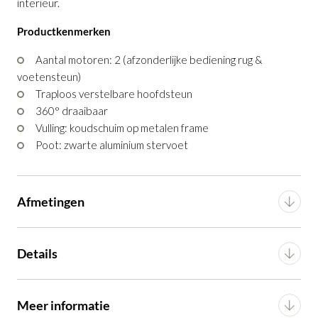
interieur.
GA NAAR WINKELMANDJE
Productkenmerken
OF VERDER WINKELEN
Aantal motoren: 2 (afzonderlijke bediening rug &
voetensteun)
Traploos verstelbare hoofdsteun
360° draaibaar
Vulling: koudschuim op metalen frame
Poot: zwarte aluminium stervoet
Afmetingen
Breedte
78 cm
Details
Diepte
80 cm
Materiaal
Leder
Meer informatie
Hoogte
101 cm