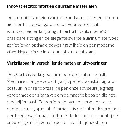
Innovatief zitcomfort en duurzame materialen
De fauteuil is voorzien van een koudschuiminterieur op een
metalen frame, wat garant staat voor veerkracht,
vormvastheid en langdurig zitcomfort. Dankzij de 360°
Relaxfauteuil Ozarto M
is toegevoegd
draaibare zitting en de elegante zwarte aluminium stervoet
aan je winkelmandje
geniet je van optimale bewegingsvrijheid en een moderne
afwerking die in elk interieur tot zijn recht komt.
Verkrijgbaar in verschillende maten en uitvoeringen
De Ozarto is verkrijgbaar in meerdere maten – Small,
Medium en Large – zodat hij altijd perfect aansluit bij jouw
postuur. In onze toonzaal helpen onze adviseurs je graag
verder met een zitanalyse om de maat te bepalen die het
Relaxfauteuil Ozarto M
best bij jou past. Zo ben je zeker van een ergonomische
ondersteuning op maat. Daarnaast is de fauteuil leverbaar in
Productnummer: G13100003163
een brede waaier aan stoffen en ledersoorten, zodat jij de
uitvoering kunt kiezen die perfect past bij jouw stijl en
€ 2.858,00
incl. BTW