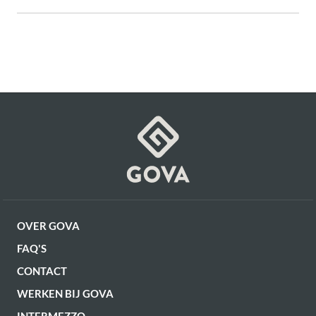
Montage
Gemonteerd (in verpakking)
Draaibaar
Ja
Hoogte zitting
46 cm
Artikel
G13100003163
Relaxfunctie
Ja
Diepte zitting
51 cm
OVER GOVA
FAQ'S
CONTACT
WERKEN BIJ GOVA