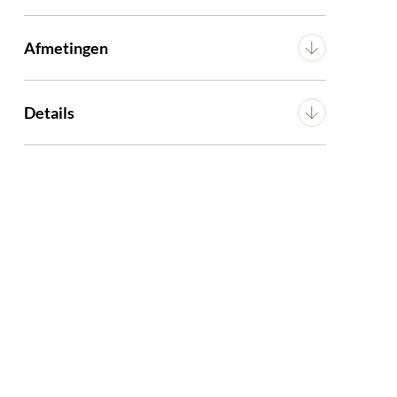
Afmetingen
is Bisque
Breedte
180 cm
Details
Diepte
200 cm
Materiaal
Stof
Montage
Bouwpakket
Artikel
G13200005600
KELEN