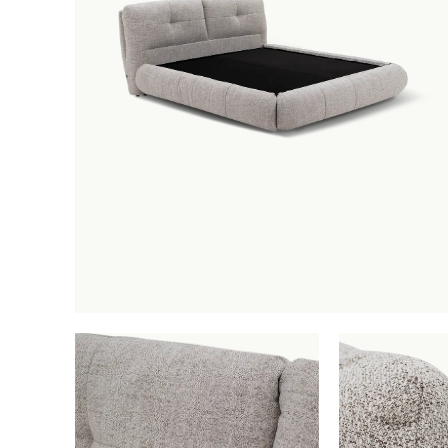
Boxspri
winkelmandj