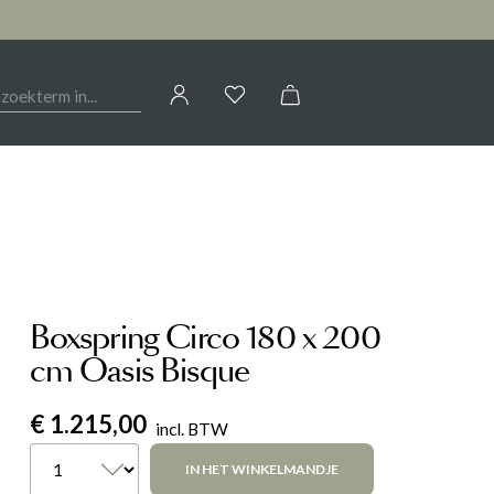
Jouw account
OIRES
HAL
CALLIGARIS
AANMELDEN
Kasten
of
registreren
Woontextiel
ELEONORA
Sfeerverlichting
Tafels
Boxspring Circo 180 x 200
G
LIV BY REVOR
Woondecoratie
cm Oasis Bisque
€ 1.215,00
NOVAMOBILI
incl. BTW
IN HET WINKELMANDJE