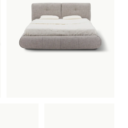
atrassen
OBU
SAUNACO
URBAN NATUR
eddengoed
CULTURE
asten
AMSTERDAM
NZE
ERELDEN
edendaagse
ntwerpen
oderne
lassiekers
maakvol design
igentijdse
feermakers
ertrouwd
omfort