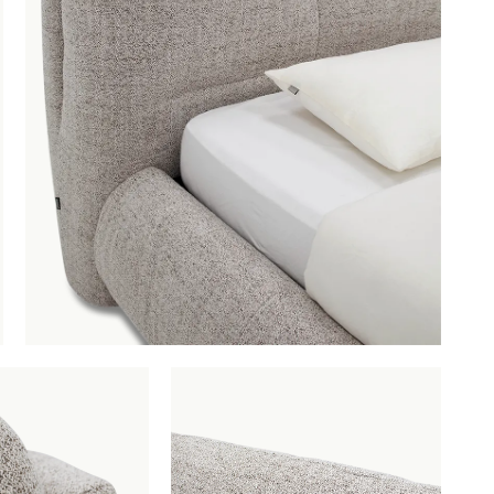
ng Circo 180 x 200 cm Oasis Bisque
is toegevoegd aan je
e
Boxspring Circo 180 x 200 cm Oas
Productnummer: G13200005600
€ 1.215,00
incl. BTW
GA NAAR WINKELMANDJE
OF VERDER WIN