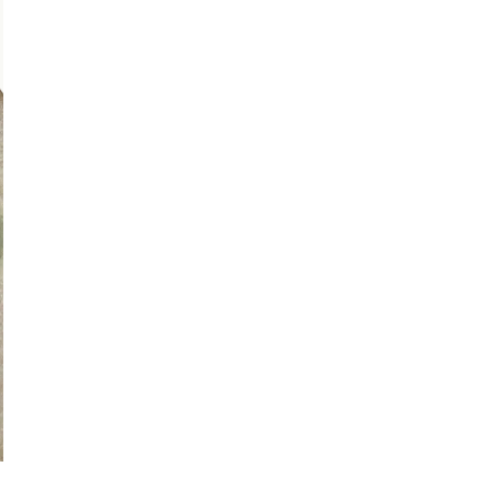
€ 5,70
incl. BTW
GA NAAR WINKELMANDJE
OF VERDER WIN