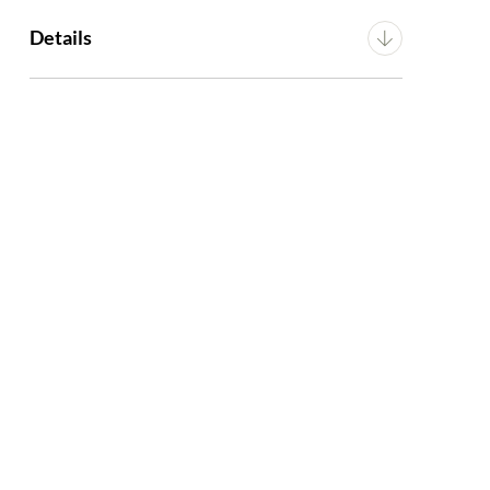
Breedte
13 cm
Details
Diepte
13 cm
Montage
n.v.t.
Hoogte
1 cm
Artikel
G13450014210
KELEN