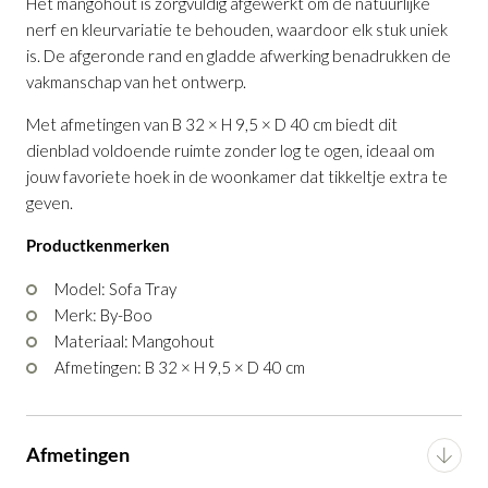
Het mangohout is zorgvuldig afgewerkt om de natuurlijke
nerf en kleurvariatie te behouden, waardoor elk stuk uniek
is. De afgeronde rand en gladde afwerking benadrukken de
vakmanschap van het ontwerp.
Met afmetingen van B 32 × H 9,5 × D 40 cm biedt dit
dienblad voldoende ruimte zonder log te ogen, ideaal om
Dienblad Sofa Tray Mango
jouw favoriete hoek in de woonkamer dat tikkeltje extra te
geven.
Productnummer: G14100028828
Productkenmerken
€ 79,95
incl. BTW
Model: Sofa Tray
GA NAAR WINKELMANDJE
Merk: By-Boo
Materiaal: Mangohout
OF VERDER WINKELEN
Afmetingen: B 32 × H 9,5 × D 40 cm
Afmetingen