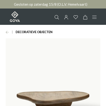
Gesloten op zaterdag 15/8 (O.L.V. Hemelvaart)
hoofdinhoud
DECORATIEVE OBJECTEN
Collectie
Jouw account
Ruimtes
AANMELDEN
Merken
of
registreren
Nieuws & Inspiratie
Contact