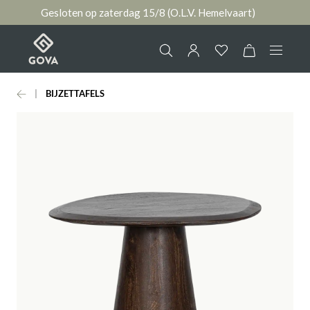
Gesloten op zaterdag 15/8 (O.L.V. Hemelvaart)
hoofdinhoud
BIJZETTAFELS
Collectie
Jouw account
Ruimtes
AANMELDEN
Merken
of
registreren
Nieuws & Inspiratie
Contact