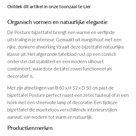
Ontdek dit artikel in onze toonzaal te Lier
Organisch vormen en natuurlijke elegantie
De Posture bijzettafel brengt een warme en verfijnde
uitstraling in je interieur. Gemaakt uit mangohout met een
rijke, donkere afwerking straalt deze bijzettafel natuurlijke
klasse uit. Het afgeronde tafelblad rust op een conisch
onderstel dat stabiliteit en een modern silhouet
combineert, waardoor de tafel zowel functioneel als
Bijzettafel Posture Mangohout
is
decoratief is.
toegevoegd aan je winkelmandje
Met zijn afmetingen van B 60 x H 52 x D 50 cm past de
bijzettafel Posture perfect naast een zetel, fauteuil of in een
hoek met een sfeervolle lamp of decoratie. Een tijdloze
bijzettafel die moeiteloos verschillende interieurstijlen
aanvult, van modern tot warm en natuurlijk.
Productkenmerken