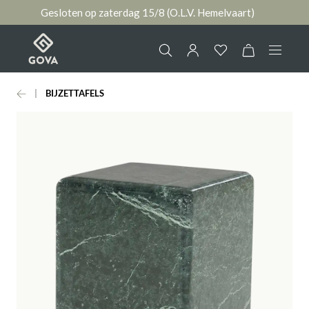
Gesloten op zaterdag 15/8 (O.L.V. Hemelvaart)
hoofdinhoud
BIJZETTAFELS
Collectie
Jouw account
Ruimtes
AANMELDEN
Merken
of
registreren
Nieuws & Inspiratie
Contact