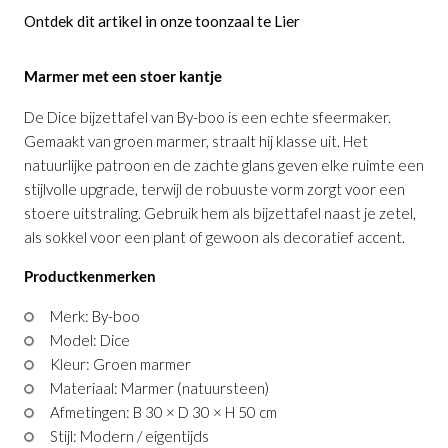
Ontdek dit artikel in onze toonzaal te Lier
Marmer met een stoer kantje
De Dice bijzettafel van By-boo is een echte sfeermaker.
Gemaakt van groen marmer, straalt hij klasse uit. Het
natuurlijke patroon en de zachte glans geven elke ruimte een
stijlvolle upgrade, terwijl de robuuste vorm zorgt voor een
stoere uitstraling. Gebruik hem als bijzettafel naast je zetel,
als sokkel voor een plant of gewoon als decoratief accent.
Productkenmerken
Merk: By-boo
Salontafel Dice Groen Marmer
Bijzettafel Dice Groen Marmer
is
is
Model: Dice
toegevoegd aan je winkelmandje
toegevoegd aan je winkelmandje
Kleur: Groen marmer
Materiaal: Marmer (natuursteen)
Afmetingen: B 30 × D 30 × H 50 cm
Stijl: Modern / eigentijds