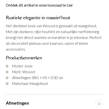
Ontdek dit artikel in onze toonzaal te Lier
Rustieke elegantie in massief hout
Het dienblad Josie van Woood is gemaakt uit mangohout.
Met zijn donkere, rijke houttint en natuurlijke nerftekening
Dienblad Josie 81 x 30 cm
is toegevoegd
brengt het direct warmte en karakter in je interieur. Perfect
aan je winkelmandje
als decoratief plateau voor kaarsen, vazen of kleine
accessoires.
Productkenmerken
Model: Josie
Merk: Woood
Afmetingen: B81 × H5 × D30 cm
Materiaal: Mangohout
Dienblad Josie 81 x 30 cm
Productnummer: G14350015064
Afmetingen