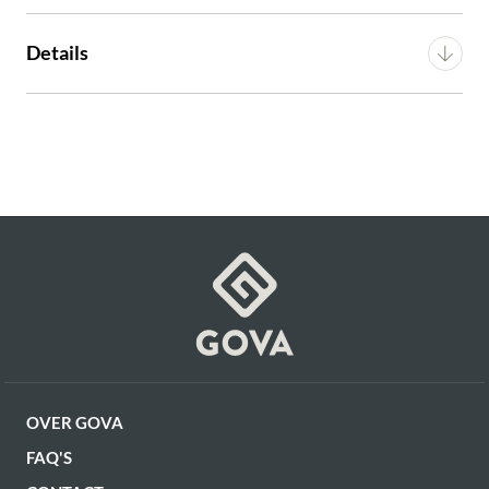
€ 69,95
incl. BTW
Breedte
81 cm
Details
GA NAAR WINKELMANDJE
Diepte
30 cm
Materiaal
Mangohout
OF VERDER WINKELEN
Hoogte
5 cm
Montage
n.v.t.
Artikel
G14350015064
OVER GOVA
FAQ'S