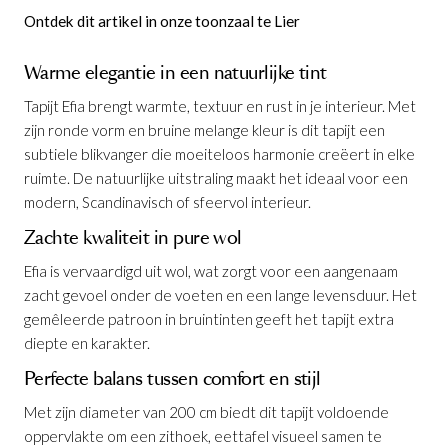
Ontdek dit artikel in onze toonzaal te Lier
Warme elegantie in een natuurlijke tint
Tapijt Efia brengt warmte, textuur en rust in je interieur. Met
zijn ronde vorm en bruine melange kleur is dit tapijt een
subtiele blikvanger die moeiteloos harmonie creëert in elke
ruimte. De natuurlijke uitstraling maakt het ideaal voor een
modern, Scandinavisch of sfeervol interieur.
Zachte kwaliteit in pure wol
Efia is vervaardigd uit wol, wat zorgt voor een aangenaam
zacht gevoel onder de voeten en een lange levensduur. Het
gemêleerde patroon in bruintinten geeft het tapijt extra
diepte en karakter.
Tapijt Efia Bruin Ø200 cm
is
Perfecte balans tussen comfort en stijl
toegevoegd aan je winkelmandje
Met zijn diameter van 200 cm biedt dit tapijt voldoende
oppervlakte om een zithoek, eettafel visueel samen te