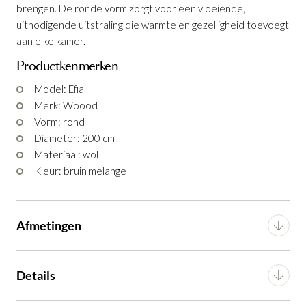
brengen. De ronde vorm zorgt voor een vloeiende,
uitnodigende uitstraling die warmte en gezelligheid toevoegt
aan elke kamer.
Productkenmerken
Model: Efia
Tapijt Efia Bruin Ø200 cm
Merk: Woood
Vorm: rond
Productnummer: G14350018464
Diameter: 200 cm
Materiaal: wol
€ 299,00
incl. BTW
Kleur: bruin melange
GA NAAR WINKELMANDJE
OF VERDER WINKELEN
Afmetingen
Breedte
200 cm
Details
Diepte
200 cm