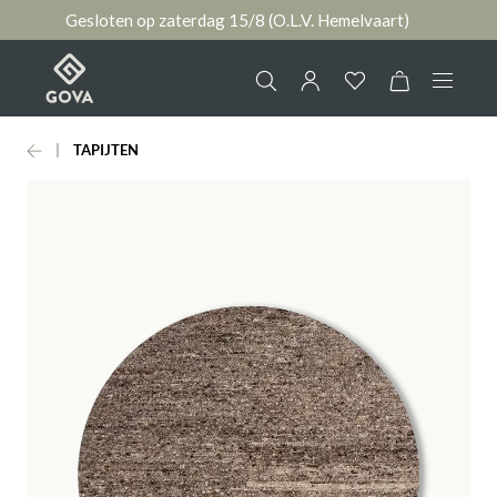
Gesloten op zaterdag 15/8 (O.L.V. Hemelvaart)
hoofdinhoud
TAPIJTEN
Collectie
Jouw account
Ruimtes
AANMELDEN
Merken
of
registreren
Nieuws & Inspiratie
Contact