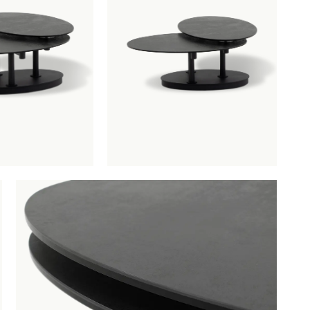
fel Alba Roulette Keramiek Zwart
is toegevoegd aan je
e
Salontafel Alba Roulette Keramiek
Productnummer: G15150002453
€ 900,00
incl. BTW