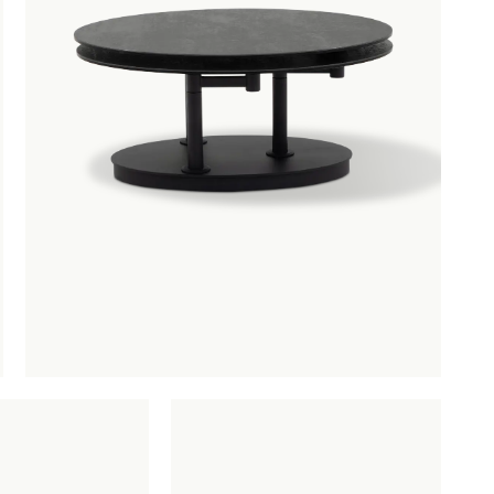
OBU
SAUNACO
URBAN NATUR
CULTURE
AMSTERDAM
NZE
ERELDEN
edendaagse
ntwerpen
oderne
lassiekers
maakvol design
igentijdse
feermakers
ertrouwd
omfort