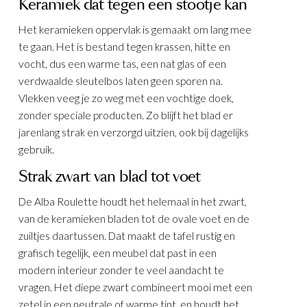
Keramiek dat tegen een stootje kan
Het keramieken oppervlak is gemaakt om lang mee
te gaan. Het is bestand tegen krassen, hitte en
vocht, dus een warme tas, een nat glas of een
verdwaalde sleutelbos laten geen sporen na.
Vlekken veeg je zo weg met een vochtige doek,
zonder speciale producten. Zo blijft het blad er
jarenlang strak en verzorgd uitzien, ook bij dagelijks
gebruik.
Strak zwart van blad tot voet
 Zwart
De Alba Roulette houdt het helemaal in het zwart,
van de keramieken bladen tot de ovale voet en de
zuiltjes daartussen. Dat maakt de tafel rustig en
grafisch tegelijk, een meubel dat past in een
modern interieur zonder te veel aandacht te
vragen. Het diepe zwart combineert mooi met een
zetel in een neutrale of warme tint, en houdt het