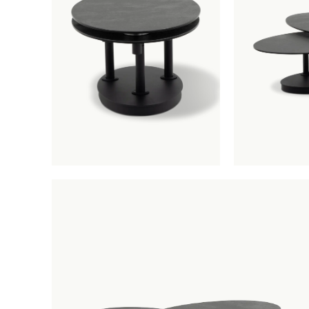
Salonta
winkelmandj