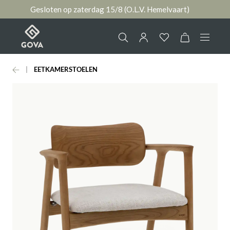
Gesloten op zaterdag 15/8 (O.L.V. Hemelvaart)
hoofdinhoud
EETKAMERSTOELEN
Collectie
Jouw account
Ruimtes
AANMELDEN
Merken
of
registreren
Nieuws & Inspiratie
Contact