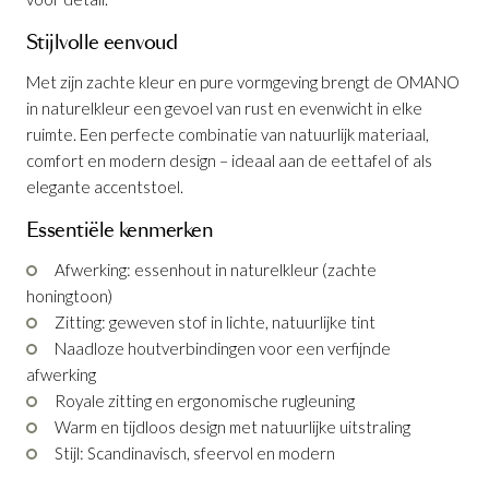
Stijlvolle eenvoud
Met zijn zachte kleur en pure vormgeving brengt de OMANO
in naturelkleur een gevoel van rust en evenwicht in elke
ruimte. Een perfecte combinatie van natuurlijk materiaal,
comfort en modern design – ideaal aan de eettafel of als
elegante accentstoel.
Armstoel Omano Ash Wood Natural
Essentiële kenmerken
Productnummer: G15150019482
Afwerking: essenhout in naturelkleur (zachte
honingtoon)
€ 235,00
incl. BTW
Zitting: geweven stof in lichte, natuurlijke tint
Naadloze houtverbindingen voor een verfijnde
GA NAAR WINKELMANDJE
afwerking
Royale zitting en ergonomische rugleuning
OF VERDER WINKELEN
Warm en tijdloos design met natuurlijke uitstraling
Stijl: Scandinavisch, sfeervol en modern