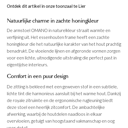
Ontdek dit artikel in onze toonzaal te Lier
Natuurlijke charme in zachte honingkleur
De armstoel OMANO in naturelkleur straalt warmte en
verfijning uit. Het essenhouten frame heeft een zachte
honingkleur die het natuurlijke karakter van het hout prachtig
benadrukt. De vloeiende lijnen en afgeronde vormen zorgen
voor een lichte, uitnodigende uitstraling die perfect past in
eigentijdse interieurs.
Comfort in een puur design
De zitting is bekleed met een geweven stof in een subtiele,
lichte tint die harmonieus aansluit bij het warme hout. Dankzij
de royale zitruimte en de ergonomische rugleuning biedt
deze stoel een heerlijk zitcomfort. De ambachtelijke
afwerking, waarbij de houtdelen naadloos in elkaar
Armstoel Omano Ash Wood Natural
is
overvloeien, getuigt van hoogstaand vakmanschap en oog
toegevoegd aan je winkelmandje
voor detail.