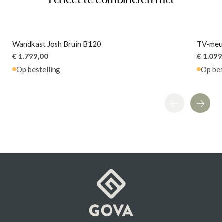
Perfect te combineren met
Wandkast Josh Bruin B120
TV-meu
€ 1.799,00
€ 1.099
Op bestelling
Op bes