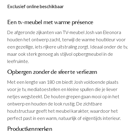
Exclusief online beschikbaar
Een tv-meubel met warme présence
De afgeronde zijkanten van TV-meubel Josh van Eleonora
houden het ontwerp zacht, terwijl de warme houtkleur voor
een gezellige, iets rijkere uitstraling zorgt. Ideaal onder de tv,
maar ook sterk genoeg als stijlvol opbergmeubel in de
leefruimte.
Opbergen zonder de sfeer te verliezen
Met een lengte van 180 cm biedt Josh voldoende plaats
voor je tv, mediatoestellen en kleine spullen die je liever
netjes wegsteekt. De houten grepen gaan mooi op in het
ontwerp en houden de look rustig. De zichtbare
houtstructuur geeft het meubel karakter, waardoor het
perfect past in een warm, natuurlijk of eigentijds interieur.
Productkenmerken
Wandkast Josh Bruin B120
TV-meubel Josh Bruin B240
Salontafel Josh Bruin 140 x 60 cm
Dressoir Josh Bruin B180
Eettafel Josh Bruin 300 x 110 cm
Eettafel Josh Bruin 250 x 110 cm
TV-meubel Josh Bruin B180
is toegevoegd
is toegevoegd
is
is
is
is
is