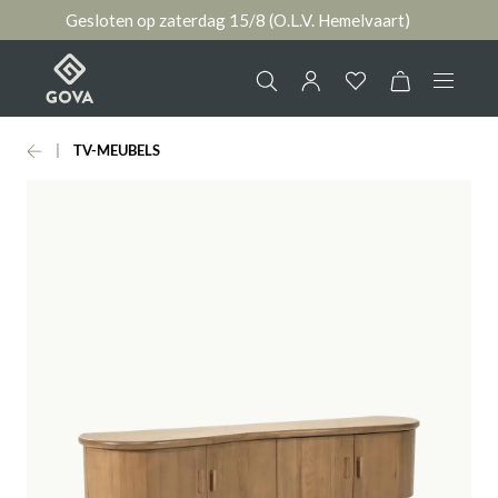
Gesloten op zaterdag 15/8 (O.L.V. Hemelvaart)
hoofdinhoud
TV-MEUBELS
Collectie
Jouw account
Ruimtes
AANMELDEN
Merken
of
registreren
Nieuws & Inspiratie
Contact