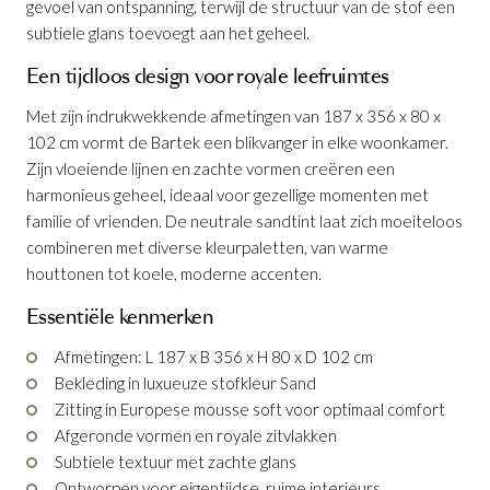
gevoel van ontspanning, terwijl de structuur van de stof een
aan je winkelmandje
subtiele glans toevoegt aan het geheel.
Een tijdloos design voor royale leefruimtes
Met zijn indrukwekkende afmetingen van 187 x 356 x 80 x
102 cm vormt de Bartek een blikvanger in elke woonkamer.
Zijn vloeiende lijnen en zachte vormen creëren een
harmonieus geheel, ideaal voor gezellige momenten met
familie of vrienden. De neutrale sandtint laat zich moeiteloos
Hoeksalon Bartek Sand
combineren met diverse kleurpaletten, van warme
houttonen tot koele, moderne accenten.
Productnummer: G16100001202
Essentiële kenmerken
€ 2.626,00
incl. BTW
Afmetingen: L 187 x B 356 x H 80 x D 102 cm
Bekleding in luxueuze stofkleur Sand
GA NAAR WINKELMANDJE
Zitting in Europese mousse soft voor optimaal comfort
Afgeronde vormen en royale zitvlakken
OF VERDER WINKELEN
Subtiele textuur met zachte glans
Ontworpen voor eigentijdse, ruime interieurs