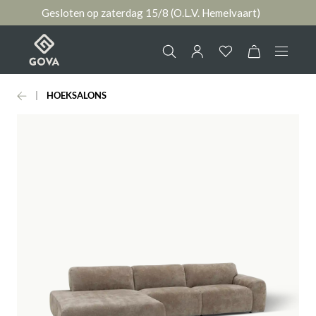
Gesloten op zaterdag 15/8 (O.L.V. Hemelvaart)
hoofdinhoud
HOEKSALONS
Collectie
Jouw account
Ruimtes
AANMELDEN
Merken
of
registreren
Nieuws & Inspiratie
Contact