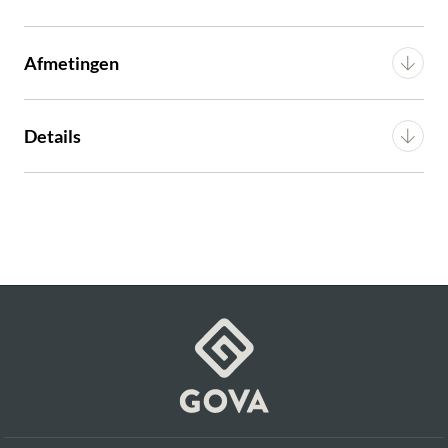
Afmetingen
Breedte
120 cm
Details
Lengte
240 cm
Materiaal
Eikenhout
Hoogte
4 cm
Voorgemonteerd (in
Montage
verpakking)
Artikel
G16150004623