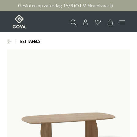
Gesloten op zaterdag 15/8 (O.L.V. Hemelvaart)
hoofdinhoud
EETTAFELS
Collectie
Jouw account
Ruimtes
AANMELDEN
Merken
of
registreren
Nieuws & Inspiratie
Contact