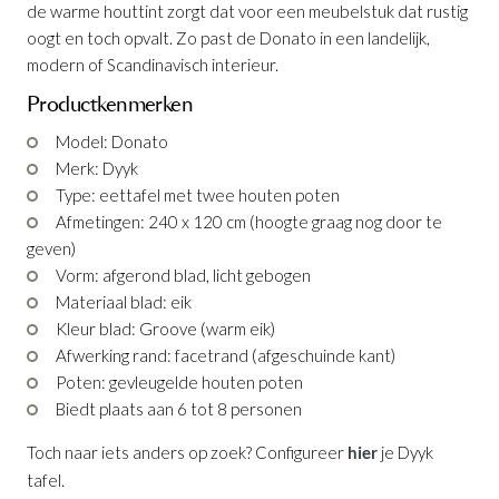
de warme houttint zorgt dat voor een meubelstuk dat rustig
oogt en toch opvalt. Zo past de Donato in een landelijk,
modern of Scandinavisch interieur.
Productkenmerken
Model: Donato
Merk: Dyyk
Type: eettafel met twee houten poten
Afmetingen: 240 x 120 cm (hoogte graag nog door te
Eettafel Donato Eik Groove
geven)
Productnummer: G16150004623
Vorm: afgerond blad, licht gebogen
Materiaal blad: eik
€ 2.057,00
Kleur blad: Groove (warm eik)
incl. BTW
Afwerking rand: facetrand (afgeschuinde kant)
GA NAAR WINKELMANDJE
Poten: gevleugelde houten poten
Biedt plaats aan 6 tot 8 personen
OF VERDER WINKELEN
Toch naar iets anders op zoek? Configureer
hier
je Dyyk
tafel.