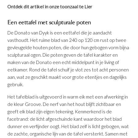
Ontdek dit artikel in onze toonzaal te Lier
Een eettafel met sculpturale poten
De Donato van Dyyk is een eettafel die je aandacht
vasthoudt. Het ruime blad van 240 op 120 cm rust op twee
gevleugelde houten poten, die door hun gebogen vorm bijna
sculpturaal ogen. Die poten geven de tafel karakter en
maken van de Donato een echt middelpunt in je living of
eetkamer. Rond de tafel schuif je vlot zes tot acht personen
aan, wat ze geschikt maakt voor grote etentjes en dagelijks
gebruik.
Het tafelblad is uitgevoerd in warm eik met een afwerking in
de kleur Groove. De nerf van het hout blijft zichtbaar en
geeft elk blad zijn eigen tekening. Kenmerkend is de
facetrand: de licht afgeschuinde kant waardoor het blad
dunner en verfijnder oogt. Het blad zelf is licht gebogen, wat
Eettafel Donato Eik Groove
is
de zachte, organische lijn van de tafel versterkt. Samen met
toegevoegd aan je winkelmandje