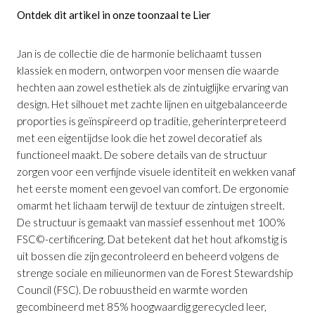
Ontdek dit artikel in onze toonzaal te Lier
Jan is de collectie die de harmonie belichaamt tussen
klassiek en modern, ontworpen voor mensen die waarde
hechten aan zowel esthetiek als de zintuiglijke ervaring van
design. Het silhouet met zachte lijnen en uitgebalanceerde
proporties is geïnspireerd op traditie, geherinterpreteerd
met een eigentijdse look die het zowel decoratief als
functioneel maakt. De sobere details van de structuur
zorgen voor een verfijnde visuele identiteit en wekken vanaf
het eerste moment een gevoel van comfort. De ergonomie
omarmt het lichaam terwijl de textuur de zintuigen streelt.
De structuur is gemaakt van massief essenhout met 100%
FSC©-certificering. Dat betekent dat het hout afkomstig is
uit bossen die zijn gecontroleerd en beheerd volgens de
strenge sociale en milieunormen van de Forest Stewardship
Fauteuil Jan Donkerbruin Essenhout
is
Council (FSC). De robuustheid en warmte worden
toegevoegd aan je winkelmandje
gecombineerd met 85% hoogwaardig gerecycled leer,