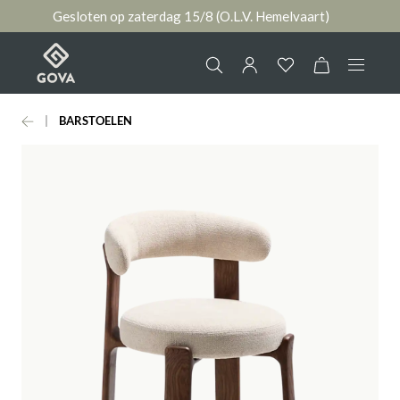
Gesloten op zaterdag 15/8 (O.L.V. Hemelvaart)
hoofdinhoud
BARSTOELEN
Collectie
Jouw account
Ruimtes
AANMELDEN
Merken
of
registreren
Nieuws & Inspiratie
Contact