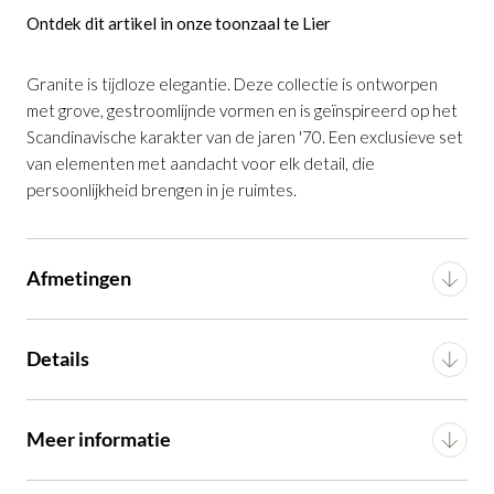
Ontdek dit artikel in onze toonzaal te Lier
Granite is tijdloze elegantie. Deze collectie is ontworpen
met grove, gestroomlijnde vormen en is geïnspireerd op het
Barkruk Granite Massief Es Notelaar
Scandinavische karakter van de jaren '70. Een exclusieve set
Beige
is toegevoegd aan je winkelmandje
van elementen met aandacht voor elk detail, die
persoonlijkheid brengen in je ruimtes.
Afmetingen
Breedte
53 cm
Details
Barkruk Granite Massief Es Notelaar Beige
Diepte
52 cm
Productnummer: G16150016406
Materiaal
Chenille stof
Meer informatie
Hoogte
90 cm
€ 459,00
incl. BTW
Materiaal frame
Essenhout