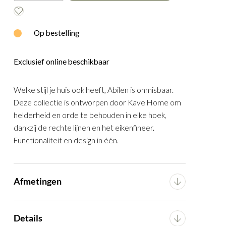
E
WOOOD
Op bestelling
Exclusief online beschikbaar
Welke stijl je huis ook heeft, Abilen is onmisbaar.
Deze collectie is ontworpen door Kave Home om
helderheid en orde te behouden in elke hoek,
dankzij de rechte lijnen en het eikenfineer.
Functionaliteit en design in één.
Afmetingen
kenfineer
Breedte
120 cm
Details