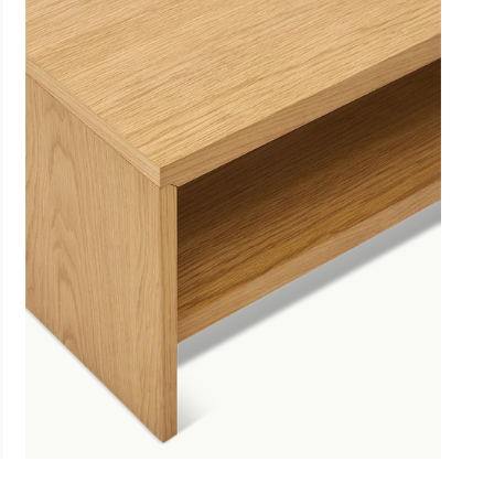
€ 319,00
incl. BTW
GA NAAR WINKELMANDJE
OF VERDER WIN